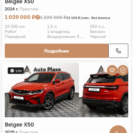
Belgee
X50
2024 г.
Престиж
1 039 000 ₽
1 239 000 ₽
13 104 ₽/мес. без взноса
22 092 км
1,5 л.
150 л.с.
Робот
1 владелец
Бензин
Передний
Внедорожник 5 дв.
Черный
Подробнее
VIN
Belgee
X50
2025 г.
Престиж