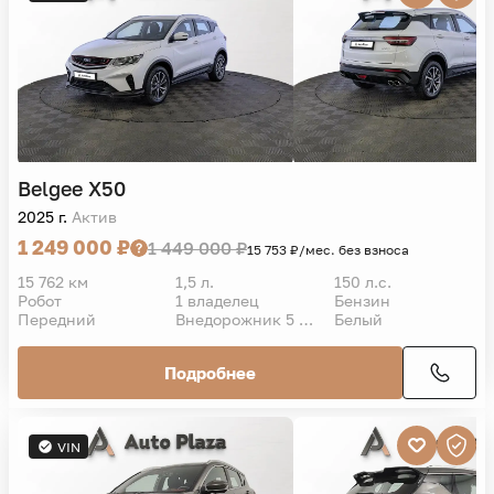
Belgee
X50
2025 г.
Актив
1 249 000 ₽
1 449 000 ₽
15 753 ₽/мес. без взноса
15 762 км
1,5 л.
150 л.с.
Робот
1 владелец
Бензин
Передний
Внедорожник 5 дв.
Белый
Подробнее
VIN