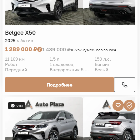
Belgee
X50
2025 г.
Актив
1 289 000 ₽
1 489 000 ₽
16 257 ₽/мес. без взноса
11 169 км
1,5 л.
150 л.с.
Робот
1 владелец
Бензин
Передний
Внедорожник 5 дв.
Белый
Подробнее
VIN