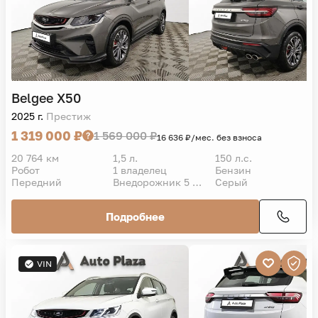
Belgee
X50
2025 г.
Престиж
1 319 000 ₽
1 569 000 ₽
16 636 ₽/мес. без взноса
20 764 км
1,5 л.
150 л.с.
Робот
1 владелец
Бензин
Передний
Внедорожник 5 дв.
Серый
Подробнее
VIN