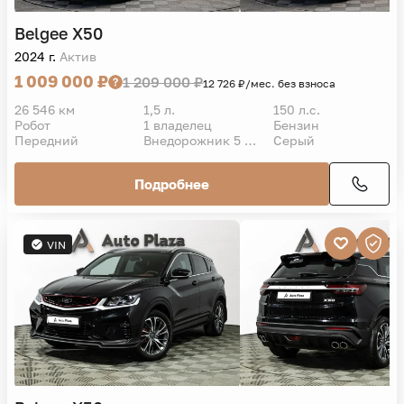
Belgee
X50
2024 г.
Актив
1 009 000 ₽
1 209 000 ₽
12 726 ₽/мес. без взноса
26 546 км
1,5 л.
150 л.с.
Робот
1 владелец
Бензин
Передний
Внедорожник 5 дв.
Серый
Подробнее
VIN