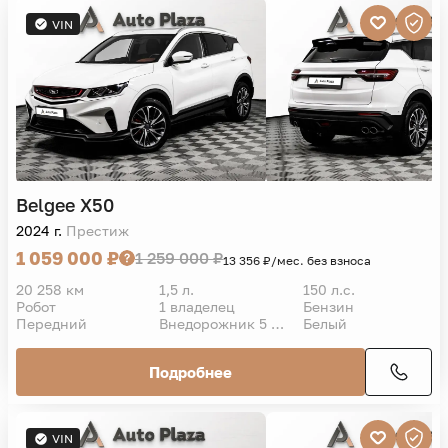
VIN
Belgee
X50
2024 г.
Престиж
1 059 000 ₽
1 259 000 ₽
13 356 ₽/мес. без взноса
20 258 км
1,5 л.
150 л.с.
Робот
1 владелец
Бензин
Передний
Внедорожник 5 дв.
Белый
Подробнее
VIN