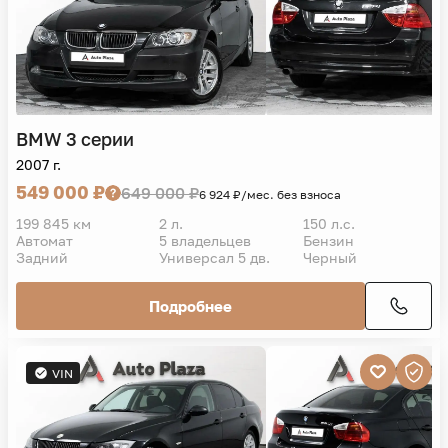
BMW
3 серии
2007 г.
549 000 ₽
649 000 ₽
6 924 ₽/мес. без взноса
199 845 км
2 л.
150 л.с.
Автомат
5 владельцев
Бензин
Задний
Универсал 5 дв.
Черный
Подробнее
VIN