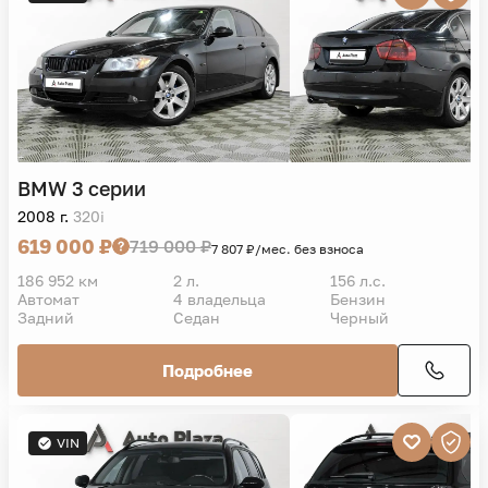
BMW
3 серии
2008 г.
320i
619 000 ₽
719 000 ₽
7 807 ₽/мес. без взноса
186 952 км
2 л.
156 л.с.
Автомат
4 владельца
Бензин
Задний
Седан
Черный
Подробнее
VIN