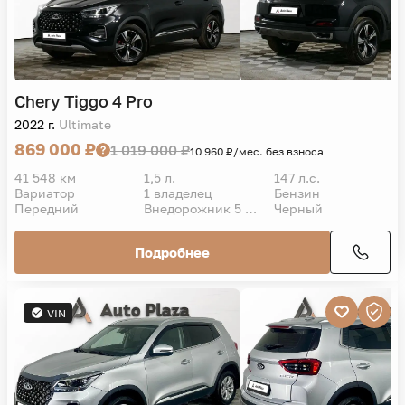
Chery
Tiggo 4 Pro
2022 г.
Ultimate
869 000 ₽
1 019 000 ₽
10 960 ₽/мес. без взноса
41 548 км
1,5 л.
147 л.с.
Вариатор
1 владелец
Бензин
Передний
Внедорожник 5 дв.
Черный
Подробнее
VIN