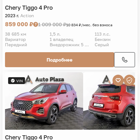
Chery
Tiggo 4 Pro
2023 г.
Action
859 000 ₽
1 009 000 ₽
10 834 ₽/мес. без взноса
38 685 км
1,5 л.
113 л.с.
Вариатор
1 владелец
Бензин
Передний
Внедорожник 5 дв.
Серый
Подробнее
VIN
Chery
Tiggo 4 Pro