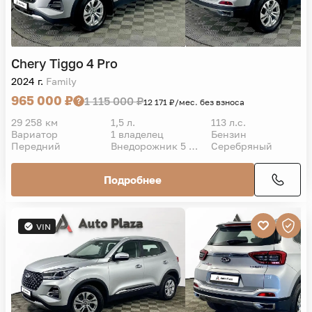
Chery
Tiggo 4 Pro
2024 г.
Family
965 000 ₽
1 115 000 ₽
12 171 ₽/мес. без взноса
29 258 км
1,5 л.
113 л.с.
Вариатор
1 владелец
Бензин
Передний
Внедорожник 5 дв.
Серебряный
Подробнее
VIN