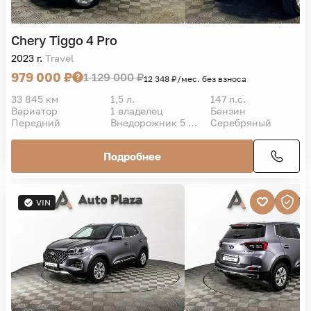
Chery
Tiggo 4 Pro
2023 г.
Travel
979 000 ₽
1 129 000 ₽
12 348 ₽/мес. без взноса
33 845 км
1,5 л.
147 л.с.
Вариатор
1 владелец
Бензин
Передний
Внедорожник 5 дв.
Серебряный
Подробнее
VIN