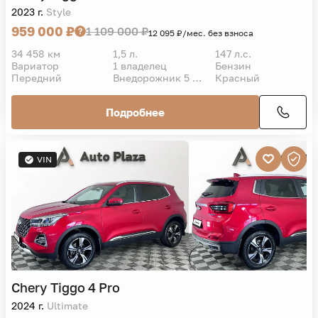
2023 г.
Style
959 000 ₽
1 109 000 ₽
12 095 ₽/мес. без взноса
34 458 км
1,5 л.
147 л.с.
Вариатор
1 владелец
Бензин
Передний
Внедорожник 5 дв.
Красный
Подробнее
VIN
Chery
Tiggo 4 Pro
2024 г.
Ultimate