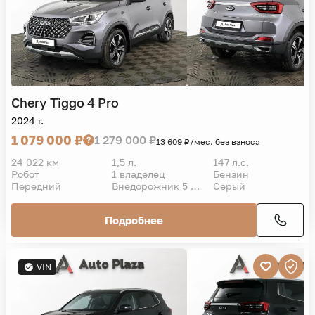
Chery
Tiggo 4 Pro
2024 г.
1 079 000 ₽
1 279 000 ₽
13 609 ₽/мес. без взноса
24 022 км
1,5 л.
147 л.с.
Робот
1 владелец
Бензин
Передний
Внедорожник 5 дв.
Серый
Подробнее
VIN