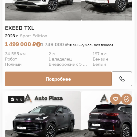
EXEED
TXL
2023 г.
Sport Edition
1 499 000 ₽
1 749 000 ₽
18 906 ₽/мес. без взноса
34 585 км
2 л.
197 л.с.
Робот
1 владелец
Бензин
Полный
Внедорожник 5 дв.
Белый
Подробнее
VIN