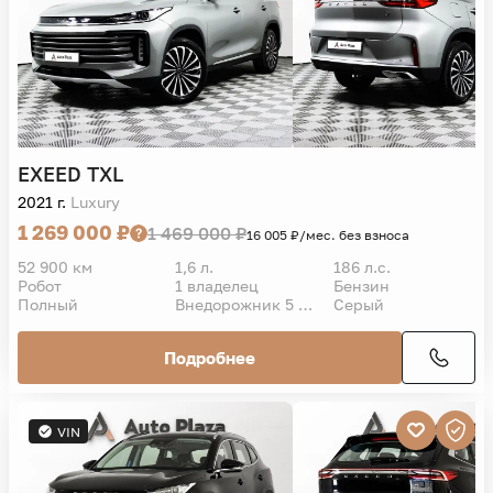
EXEED
TXL
2021 г.
Luxury
1 269 000 ₽
1 469 000 ₽
16 005 ₽/мес. без взноса
52 900 км
1,6 л.
186 л.с.
Робот
1 владелец
Бензин
Полный
Внедорожник 5 дв.
Серый
Подробнее
VIN