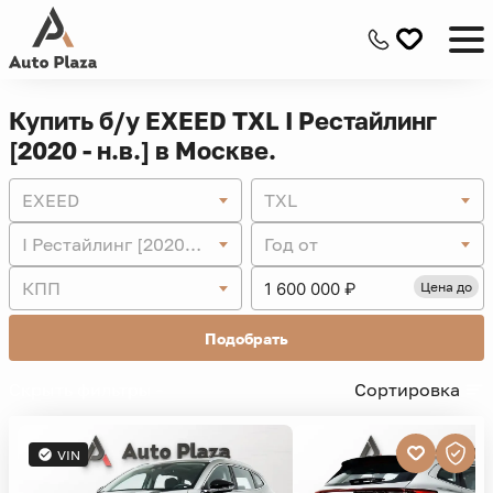
Купить б/у EXEED TXL I Рестайлинг
[2020 - н.в.] в Москве.
EXEED
TXL
I Рестайлинг [2020 - н.в.]
Год от
КПП
Цена до
Подобрать
Скрыть фильтры -
Сортировка
VIN