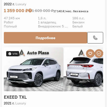
2022 г.
Luxury
1 359 000 ₽
1 609 000 ₽
17 140 ₽/мес. без взноса
47 245 км
1,6 л.
186 л.с.
Робот
1 владелец
Бензин
Полный
Внедорожник 5 дв.
Белый
Подробнее
VIN
EXEED
TXL
2021 г.
Luxury