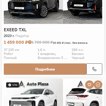
EXEED
TXL
2023 г.
Flagship
1 459 000 ₽
1 709 000 ₽
18 401 ₽/мес. без взноса
37 225 км
1,6 л.
186 л.с.
Робот
1 владелец
Бензин
Полный
Внедорожник 5 дв.
Черный
Подробнее
VIN