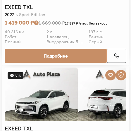
EXEED
TXL
2022 г.
Sport Edition
1 419 000 ₽
1 669 000 ₽
17 897 ₽/мес. без взноса
40 316 км
2 л.
197 л.с.
Робот
1 владелец
Бензин
Полный
Внедорожник 5 дв.
Серый
Подробнее
VIN
EXEED
TXL