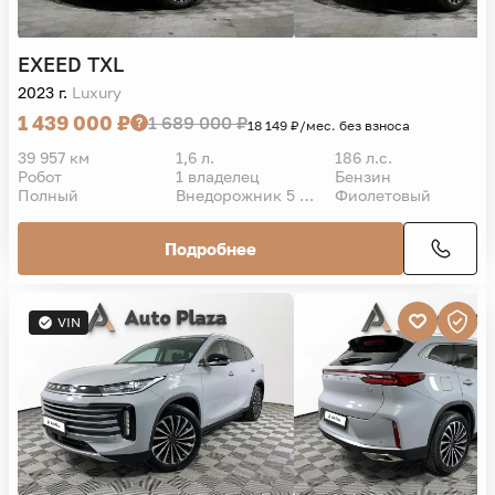
EXEED
TXL
2023 г.
Luxury
1 439 000 ₽
1 689 000 ₽
18 149 ₽/мес. без взноса
39 957 км
1,6 л.
186 л.с.
Робот
1 владелец
Бензин
Полный
Внедорожник 5 дв.
Фиолетовый
Подробнее
VIN