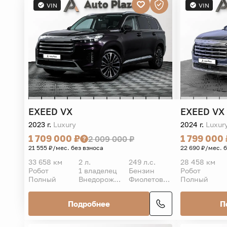
VIN
VIN
EXEED
VX
EXEED
VX
2023 г.
Luxury
2024 г.
Luxur
1 709 000 ₽
1 799 000 
2 009 000 ₽
21 555 ₽/мес. без взноса
22 690 ₽/мес. 
33 658 км
2 л.
249 л.с.
28 458 км
Робот
1 владелец
Бензин
Робот
Полный
Внедорожник 5 дв.
Фиолетовый
Полный
Подробнее
П