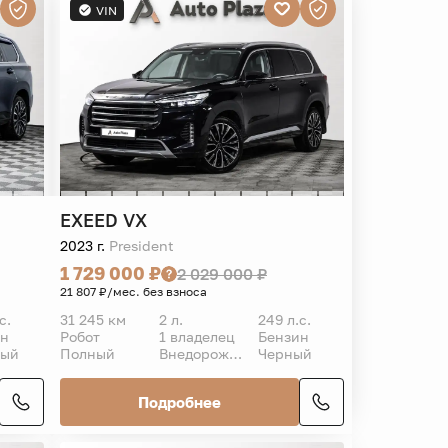
VIN
EXEED
VX
2023 г.
President
1 729 000 ₽
2 029 000 ₽
21 807 ₽/мес. без взноса
с.
31 245 км
2 л.
249 л.с.
ин
Робот
1 владелец
Бензин
ный
Полный
Внедорожник 5 дв.
Черный
Подробнее