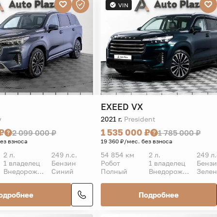
VIN
EXEED
VX
y
2021 г.
President
₽
1 535 000 ₽
2 099 000 ₽
1 785 000 ₽
без взноса
19 360 ₽/мес. без взноса
2 л.
249 л.с.
54 854 км
2 л.
249 л.
1 владелец
Бензин
Робот
1 владелец
Бенз
Внедорожник 5 дв.
Синий
Полный
Внедорожник 5 дв.
Зеле
одробнее
Подробнее