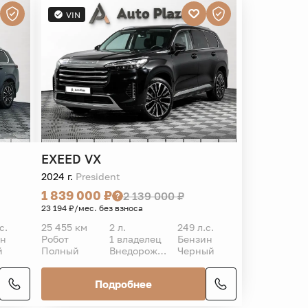
VIN
EXEED
VX
2024 г.
President
1 839 000 ₽
2 139 000 ₽
23 194 ₽/мес. без взноса
с.
25 455 км
2 л.
249 л.с.
ин
Робот
1 владелец
Бензин
й
Полный
Внедорожник 5 дв.
Черный
Подробнее