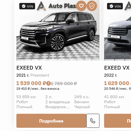
VIN
VIN
EXEED
VX
EXEED
VX
2021 г.
President
2022 г.
1 539 000 ₽
1 629 000
1 789 000 ₽
19 410 ₽/мес. без взноса
20 546 ₽/мес. 
53 659 км
2 л.
249 л.с.
41 600 км
Робот
2 владельца
Бензин
Робот
Полный
Внедорожник 5 дв.
Черный
Полный
Подробнее
П