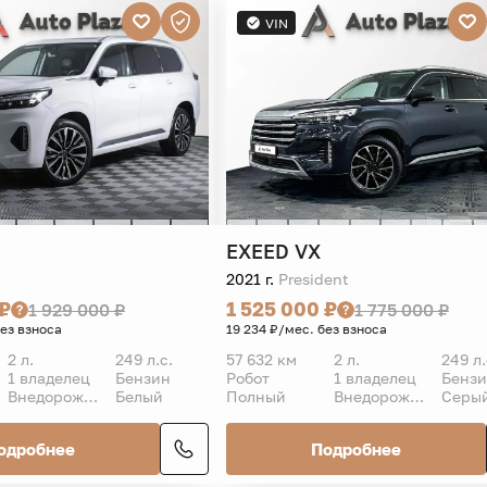
VIN
EXEED
VX
2021 г.
President
 ₽
1 525 000 ₽
1 929 000 ₽
1 775 000 ₽
без взноса
19 234 ₽/мес. без взноса
2 л.
249 л.с.
57 632 км
2 л.
249 л.
1 владелец
Бензин
Робот
1 владелец
Бенз
Внедорожник 5 дв.
Белый
Полный
Внедорожник 5 дв.
Серы
одробнее
Подробнее