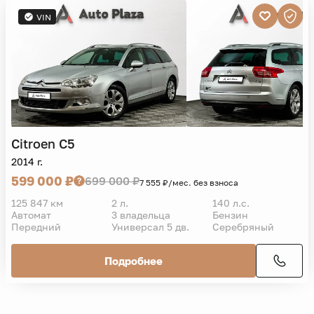
VIN
Citroen
C5
2014 г.
599 000 ₽
699 000 ₽
7 555 ₽/мес. без взноса
125 847 км
2 л.
140 л.с.
Автомат
3 владельца
Бензин
Передний
Универсал 5 дв.
Серебряный
Подробнее