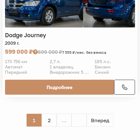
Dodge
Journey
2009 г.
599 000 ₽
699 000 ₽
7 555 ₽/мес. без взноса
173 756 км
2,7 л.
185 л.с.
Автомат
1 владелец
Бензин
Передний
Внедорожник 5 дв.
Синий
Подробнее
1
2
...
Вперед