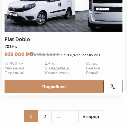
Fiat
Doblo
2019 г.
919 000 ₽
1 069 000 ₽
11 591 ₽/мес. без взноса
77 400 км
1,4 л.
95 л.с.
Механика
2 владельца
Бензин
Передний
Компактвэн
Белый
Подробнее
1
2
...
Вперед