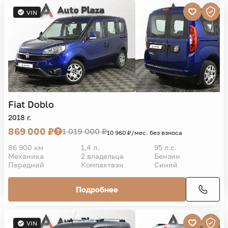
VIN
Fiat
Doblo
2018 г.
869 000 ₽
1 019 000 ₽
10 960 ₽/мес. без взноса
86 900 км
1,4 л.
95 л.с.
Механика
2 владельца
Бензин
Передний
Компактвэн
Синий
Подробнее
VIN