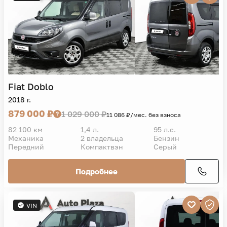
Fiat
Doblo
2018 г.
879 000 ₽
1 029 000 ₽
11 086 ₽/мес. без взноса
82 100 км
1,4 л.
95 л.с.
Механика
2 владельца
Бензин
Передний
Компактвэн
Серый
Подробнее
VIN