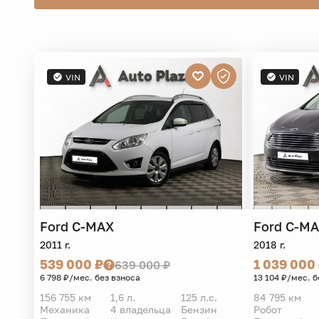
Скрыть фильтры -
VIN
VIN
Ford
C-MAX
Ford
C-M
2011 г.
2018 г.
539 000 ₽
1 039 000
639 000 ₽
6 798 ₽/мес. без взноса
13 104 ₽/мес. б
156 755 км
1,6 л.
125 л.с.
84 795 км
Механика
4 владельца
Бензин
Робот