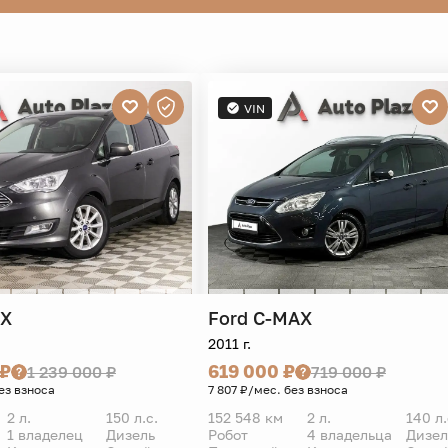
VIN
AX
Ford
C-MAX
2011 г.
 ₽
619 000 ₽
1 239 000 ₽
719 000 ₽
ез взноса
7 807 ₽/мес. без взноса
2 л.
150 л.с.
152 548 км
2 л.
140 л.
1 владелец
Дизель
Робот
4 владельца
Дизел