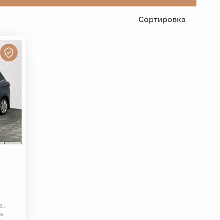
Сортировка
с.
ь