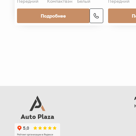
Передний
Компактвэн
Белый
Передний
Подробнее
П