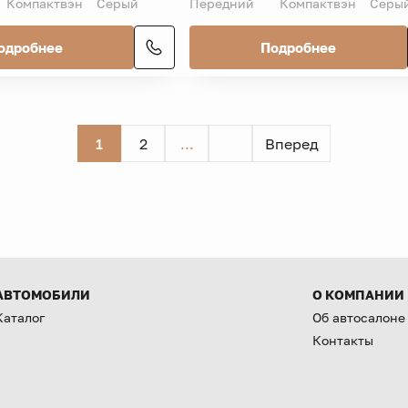
Компактвэн
Серый
Передний
Компактвэн
Серы
одробнее
Подробнее
1
2
...
Вперед
АВТОМОБИЛИ
О КОМПАНИИ
Каталог
Об автосалоне
Контакты