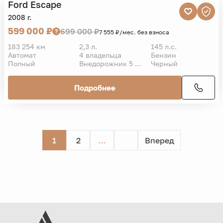
Ford
Escape
VIN
2008 г.
599 000 ₽
699 000 ₽
7 555 ₽/мес. без взноса
183 254 км
2,3 л.
145 л.с.
Автомат
4 владельца
Бензин
Полный
Внедорожник 5 дв.
Черный
Подробнее
1
2
...
Вперед