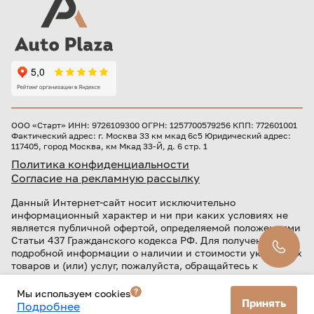
ООО «Старт» ИНН: 9726109300 ОГРН: 1257700579256 КПП: 772601001
Фактический адрес: г. Москва 33 км мкад 6с5 Юридический адрес:
117405, город Москва, км Мкад 33-Й, д. 6 стр. 1
Политика конфиденциальности
Согласие на рекламную рассылку
Данный Интернет-сайт носит исключительно
информационный характер и ни при каких условиях не
является публичной офертой, определяемой положениями
Статьи 437 Гражданского кодекса РФ. Для получения
подробной информации о наличии и стоимости указанных
товаров и (или) услуг, пожалуйста, обращайтесь к
менеджерам автоцентра.
Мы используем cookies
Кредит предоставляется банком АО «ТБанк».
Принять
Подробнее