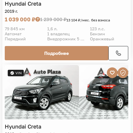
Hyundai
Creta
2019 г.
1 039 000 ₽
1 239 000 ₽
13 104 ₽/мес. без взноса
79 845 км
1,6 л.
123 л.с.
Автомат
1 владелец
Бензин
Передний
Внедорожник 5 дв.
Оранжевый
Подробнее
VIN
Hyundai
Creta