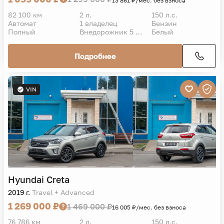
13 861 ₽/мес. без взноса
82 100 км
2 л.
150 л.с.
Автомат
1 владелец
Бензин
Полный
Внедорожник 5 дв.
Белый
Подробнее
VIN
Hyundai
Creta
2019 г.
Travel + Advanced
1 269 000 ₽
1 469 000 ₽
16 005 ₽/мес. без взноса
76 786 км
2 л.
150 л.с.