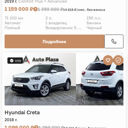
2019 г.
Comfort Plus + Advanced
1 159 000 ₽
1 359 000 ₽
14 618 ₽/мес. без взноса
71 100 км
2 л.
150 л.с.
Автомат
1 владелец
Бензин
Полный
Внедорожник 5 дв.
Черный
Подробнее
VIN
Hyundai
Creta
2018 г.
1 099 000 ₽
1 299 000 ₽