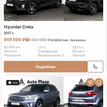
Hyundai
Creta
2017 г.
869 000 ₽
1 019 000 ₽
10 960 ₽/мес. без взноса
92 345 км
1,6 л.
123 л.с.
Автомат
2 владельца
Бензин
Передний
Внедорожник 5 дв.
Черный
Подробнее
VIN