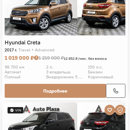
Hyundai
Creta
2017 г.
Travel + Advanced
1 019 000 ₽
1 219 000 ₽
12 852 ₽/мес. без взноса
98 700 км
2 л.
150 л.с.
Автомат
3 владельца
Бензин
Полный
Внедорожник 5 дв.
Коричневый
Подробнее
VIN