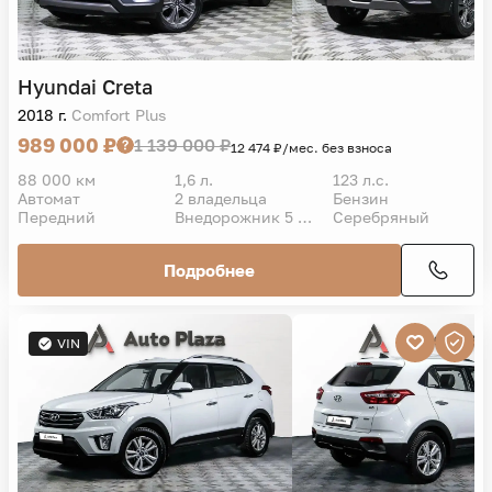
Hyundai
Creta
2018 г.
Comfort Plus
989 000 ₽
1 139 000 ₽
12 474 ₽/мес. без взноса
88 000 км
1,6 л.
123 л.с.
Автомат
2 владельца
Бензин
Передний
Внедорожник 5 дв.
Серебряный
Подробнее
VIN