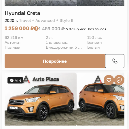
Hyundai
Creta
2020 г.
Travel + Advanced + Style II
1 259 000 ₽
1 459 000 ₽
15 879 ₽/мес. без взноса
62 316 км
2 л.
150 л.с.
Автомат
1 владелец
Бензин
Полный
Внедорожник 5 дв.
Белый
Подробнее
VIN