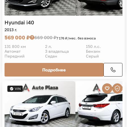
Hyundai
i40
2013 г.
569 000 ₽
669 000 ₽
7 176 ₽/мес. без взноса
131 800 км
2 л.
150 л.с.
Автомат
3 владельца
Бензин
Передний
Седан
Серый
Подробнее
VIN