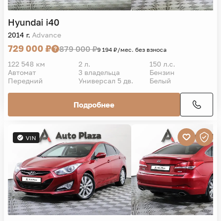
Hyundai
i40
2014 г.
Advance
729 000 ₽
879 000 ₽
9 194 ₽/мес. без взноса
122 548 км
2 л.
150 л.с.
Автомат
3 владельца
Бензин
Передний
Универсал 5 дв.
Белый
Подробнее
VIN