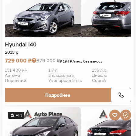
Hyundai
i40
2013 г.
729 000 ₽
879 000 ₽
9 194 ₽/мес. без взноса
131 400 км
1,7 л.
136 л.с.
Автомат
3 владельца
Дизель
Передний
Универсал 5 дв.
Серый
Подробнее
VIN