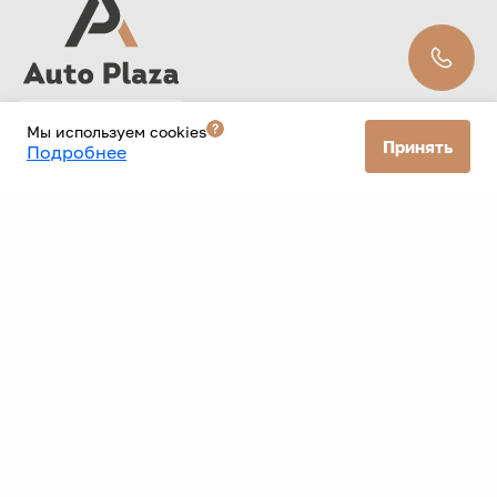
Мы используем cookies
Принять
Подробнее
ООО «Старт» ИНН: 9726109300 ОГРН: 1257700579256 КПП: 772601001
Фактический адрес: г. Москва 33 км мкад 6с5 Юридический адрес:
117405, город Москва, км Мкад 33-Й, д. 6 стр. 1
Политика конфиденциальности
Согласие на рекламную рассылку
Данный Интернет-сайт носит исключительно
информационный характер и ни при каких условиях не
является публичной офертой, определяемой положениями
Статьи 437 Гражданского кодекса РФ. Для получения
подробной информации о наличии и стоимости указанных
товаров и (или) услуг, пожалуйста, обращайтесь к
менеджерам автоцентра.
Кредит предоставляется банком АО «ТБанк».