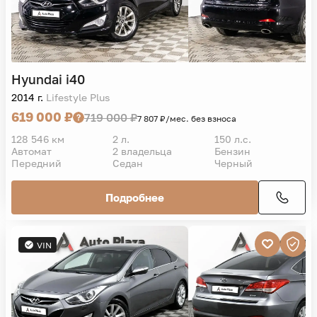
Hyundai
i40
2014 г.
Lifestyle Plus
619 000 ₽
719 000 ₽
7 807 ₽/мес. без взноса
128 546 км
2 л.
150 л.с.
Автомат
2 владельца
Бензин
Передний
Седан
Черный
Подробнее
VIN