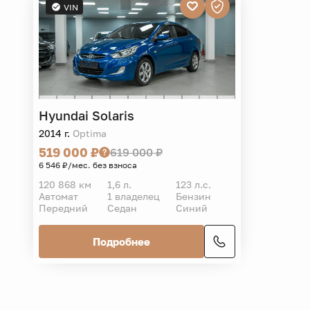
VIN
Hyundai
Solaris
2014 г.
Optima
519 000 ₽
619 000 ₽
6 546 ₽/мес. без взноса
120 868 км
1,6 л.
123 л.с.
Автомат
1 владелец
Бензин
Передний
Седан
Синий
Подробнее