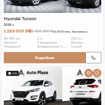
Hyundai
Tucson
2018 г.
1 289 000 ₽
1 489 000 ₽
16 257 ₽/мес. без взноса
80 700 км
2 л.
150 л.с.
Автомат
2 владельца
Бензин
Передний
Внедорожник 5 дв.
Синий
Подробнее
VIN