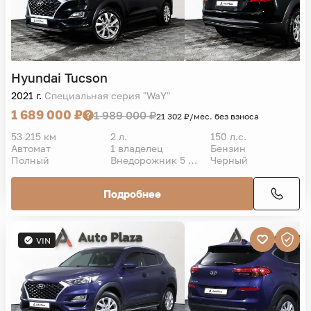
Hyundai
Tucson
2021 г.
Специальная серия "WaY"
1 689 000 ₽
1 989 000 ₽
21 302 ₽/мес. без взноса
53 215 км
2 л.
150 л.с.
Автомат
1 владелец
Бензин
Полный
Внедорожник 5 дв.
Черный
Подробнее
VIN