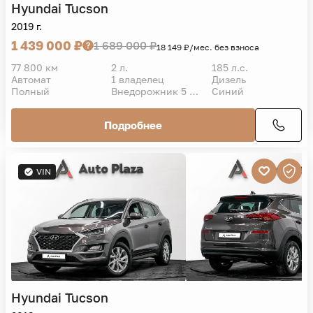
Hyundai
Tucson
2019 г.
1 439 000 ₽
1 689 000 ₽
18 149 ₽/мес. без взноса
77 800 км
2 л.
185 л.с.
Автомат
1 владелец
Дизель
Полный
Внедорожник 5 дв.
Синий
Подробнее
VIN
Hyundai
Tucson