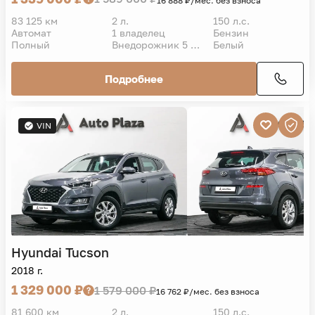
16 888 ₽/мес. без взноса
83 125 км
2 л.
150 л.с.
Автомат
1 владелец
Бензин
Полный
Внедорожник 5 дв.
Белый
Подробнее
VIN
Hyundai
Tucson
2018 г.
1 329 000 ₽
1 579 000 ₽
16 762 ₽/мес. без взноса
81 600 км
2 л.
150 л.с.