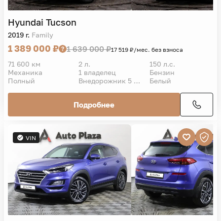
Hyundai
Tucson
2019 г.
Family
1 389 000 ₽
1 639 000 ₽
17 519 ₽/мес. без взноса
71 600 км
2 л.
150 л.с.
Механика
1 владелец
Бензин
Полный
Внедорожник 5 дв.
Белый
Подробнее
VIN