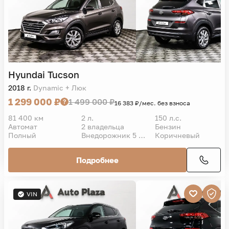
Hyundai
Tucson
2018 г.
Dynamic + Люк
1 299 000 ₽
1 499 000 ₽
16 383 ₽/мес. без взноса
81 400 км
2 л.
150 л.с.
Автомат
2 владельца
Бензин
Полный
Внедорожник 5 дв.
Коричневый
Подробнее
VIN