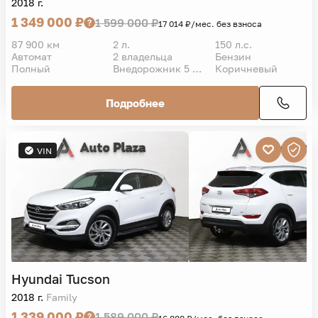
2018 г.
1 349 000 ₽
1 599 000 ₽
17 014 ₽/мес. без взноса
87 900 км
2 л.
150 л.с.
Автомат
2 владельца
Бензин
Полный
Внедорожник 5 дв.
Коричневый
Подробнее
VIN
Hyundai
Tucson
2018 г.
Family
1 339 000 ₽
1 589 000 ₽