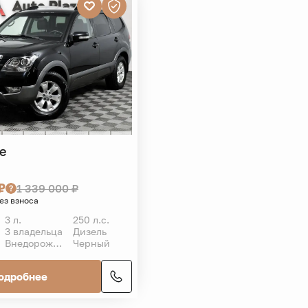
e
₽
1 339 000 ₽
без взноса
3 л.
250 л.с.
3 владельца
Дизель
Внедорожник 5 дв.
Черный
одробнее