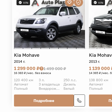
VIN
VIN
Kia
Mohave
Kia
Mohav
2014 г.
2013 г.
1 299 000 ₽
1 139 000 
1 499 000 ₽
16 383 ₽/мес. без взноса
14 365 ₽/мес. 
120 400 км
3 л.
250 л.с.
138 800 км
Автомат
3 владельца
Дизель
Автомат
Полный
Внедорожник 5 дв.
Белый
Полный
Подробнее
П