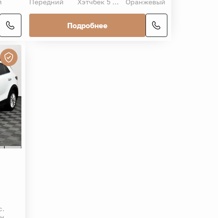
й
Передний
Хэтчбек 5 дв.
Оранжевый
Подробнее
с.
ин