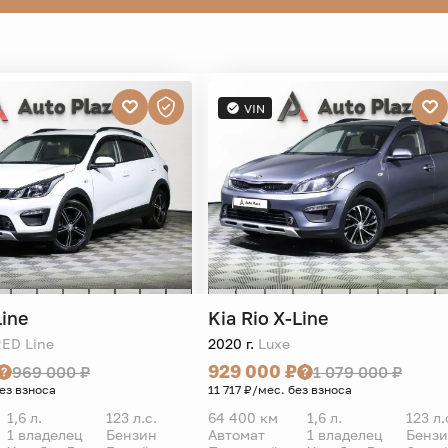
VIN
Line
Kia
Rio X-Line
RED Line
2020 г.
Luxe
929 000 ₽
969 000 ₽
1 079 000 ₽
без взноса
11 717 ₽/мес. без взноса
1,6 л.
123 л.с.
64 400 км
1,6 л.
123 л.
1 владелец
Бензин
Автомат
1 владелец
Бенз