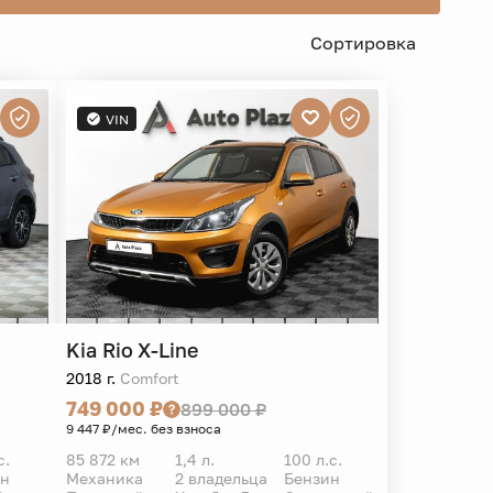
Сортировка
VIN
Kia
Rio X-Line
2018 г.
Comfort
749 000 ₽
899 000 ₽
9 447 ₽/мес. без взноса
с.
85 872 км
1,4 л.
100 л.с.
ин
Механика
2 владельца
Бензин