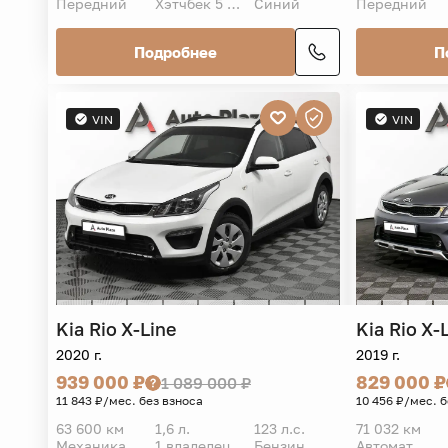
Передний
Хэтчбек 5 дв.
Синий
Передний
Подробнее
П
VIN
VIN
Kia
Rio X-Line
Kia
Rio X-
2020 г.
2019 г.
939 000 ₽
829 000 ₽
1 089 000 ₽
11 843 ₽/мес. без взноса
10 456 ₽/мес. 
63 600 км
1,6 л.
123 л.с.
71 032 км
Механика
1 владелец
Бензин
Автомат