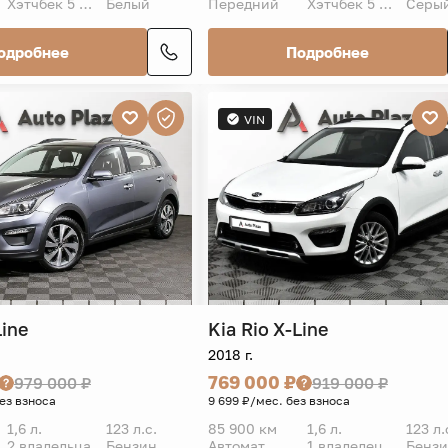
Хэтчбек 5 дв.
Белый
Передний
Хэтчбек 5 дв.
Серы
одробнее
Подробнее
VIN
Line
Kia
Rio X-Line
2018 г.
769 000 ₽
979 000 ₽
919 000 ₽
без взноса
9 699 ₽/мес. без взноса
1,6 л.
123 л.с.
85 900 км
1,6 л.
123 л.
2 владельца
Бензин
Автомат
1 владелец
Бенз