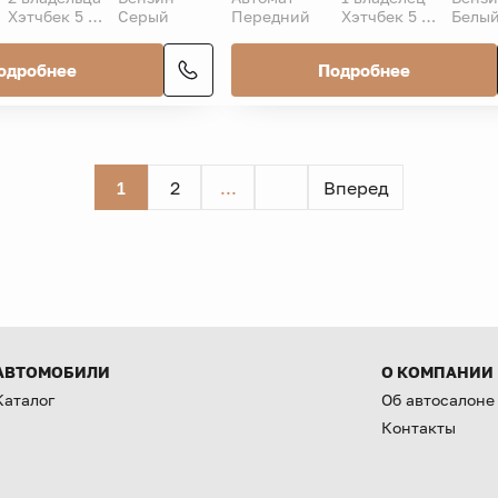
Хэтчбек 5 дв.
Серый
Передний
Хэтчбек 5 дв.
Белы
одробнее
Подробнее
1
2
...
Вперед
АВТОМОБИЛИ
О КОМПАНИИ
Каталог
Об автосалоне
Контакты