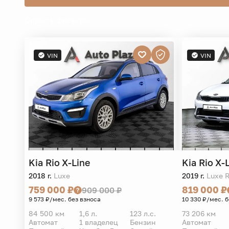
Скрыть фильтры -
VIN
VIN
Kia
Rio X-Line
Kia
Rio X-
2018 г.
Luxe
2019 г.
Luxe 
759 000 ₽
819 000 ₽
909 000 ₽
9 573 ₽/мес. без взноса
10 330 ₽/мес. 
84 500 км
1,6 л.
123 л.с.
73 206 км
Автомат
1 владелец
Бензин
Автомат