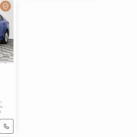
с.
ин
й