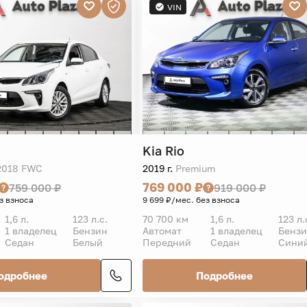
VIN
Kia
Rio
2018 FWC
2019 г.
Premium
769 000 ₽
759 000 ₽
919 000 ₽
з взноса
9 699 ₽/мес. без взноса
1,6 л.
123 л.с.
70 700 км
1,6 л.
123 л.
1 владелец
Бензин
Автомат
1 владелец
Бенз
Седан
Белый
Передний
Седан
Сини
одробнее
Подробнее