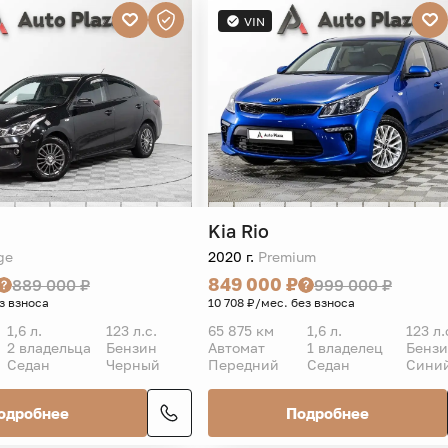
VIN
Kia
Rio
ge
2020 г.
Premium
849 000 ₽
889 000 ₽
999 000 ₽
з взноса
10 708 ₽/мес. без взноса
1,6 л.
123 л.с.
65 875 км
1,6 л.
123 л.
2 владельца
Бензин
Автомат
1 владелец
Бенз
Седан
Черный
Передний
Седан
Сини
одробнее
Подробнее