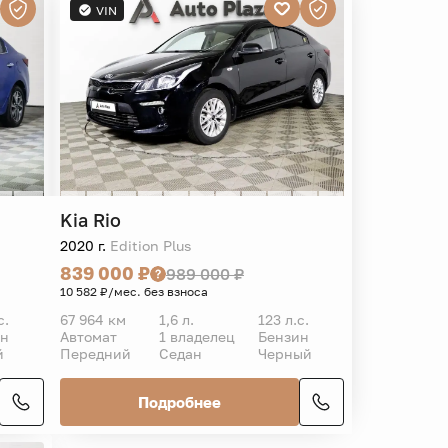
VIN
Kia
Rio
2020 г.
Edition Plus
839 000 ₽
989 000 ₽
10 582 ₽/мес. без взноса
с.
67 964 км
1,6 л.
123 л.с.
ин
Автомат
1 владелец
Бензин
й
Передний
Седан
Черный
Подробнее