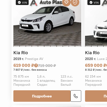
VIN
VIN
Kia
Rio
Kia
Rio
2019 г.
Prestige AV
2020 г.
Luxe 
619 000 ₽
659 000 ₽
719 000 ₽
7 807 ₽/мес. без взноса
8 312 ₽/мес. бе
75 875 км
1,6 л.
123 л.с.
62 154 км
Механика
1 владелец
Бензин
Механика
Передний
Седан
Белый
Передний
Подробнее
П