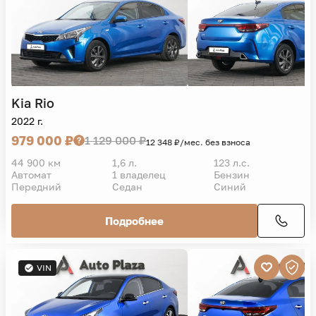
Kia
Rio
2022 г.
979 000 ₽
1 129 000 ₽
12 348 ₽/мес. без взноса
44 900 км
1,6 л.
123 л.с.
Автомат
1 владелец
Бензин
Передний
Седан
Синий
Подробнее
VIN