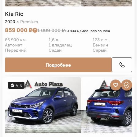
Kia
Rio
2020 г.
Premium
859 000 ₽
1 009 000 ₽
10 834 ₽/мес. без взноса
66 900 км
1,6 л.
123 л.с.
Автомат
1 владелец
Бензин
Передний
Седан
Серый
Подробнее
VIN