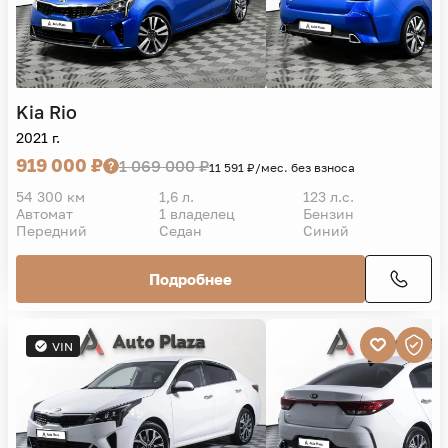
Kia
Rio
2021 г.
919 000 ₽
1 069 000 ₽
11 591 ₽/мес. без взноса
54 300 км
1,6 л.
123 л.с.
Автомат
1 владелец
Бензин
Передний
Седан
Синий
Подробнее
VIN