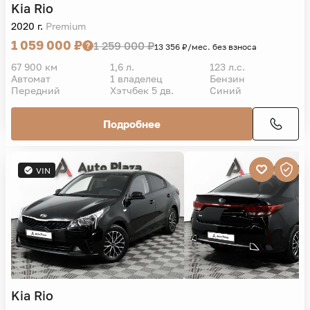
Kia
Rio
2020 г.
Premium
1 059 000 ₽
1 259 000 ₽
13 356 ₽/мес. без взноса
67 900 км
1,6 л.
123 л.с.
Автомат
1 владелец
Бензин
Передний
Хэтчбек 5 дв.
Синий
Подробнее
VIN
Kia
Rio