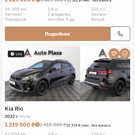
15 501 ₽/мес. без взноса
44 300 км
1,6 л.
123 л.с.
Автомат
1 владелец
Бензин
Передний
Хэтчбек 5 дв.
Белый
Подробнее
VIN
Kia
Rio
2022 г.
Style
1 219 000 ₽
1 419 000 ₽
15 374 ₽/мес. без взноса
42 800 км
1,6 л.
123 л.с.