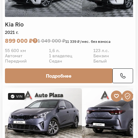
Kia
Rio
2021 г.
899 000 ₽
1 049 000 ₽
11 339 ₽/мес. без взноса
55 600 км
1,6 л.
123 л.с.
Автомат
1 владелец
Бензин
Передний
Седан
Белый
Подробнее
VIN