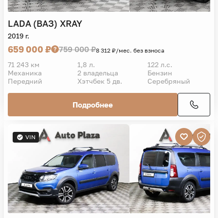
LADA (ВАЗ)
XRAY
2019 г.
659 000 ₽
759 000 ₽
8 312 ₽/мес. без взноса
71 243 км
1,8 л.
122 л.с.
Механика
2 владельца
Бензин
Передний
Хэтчбек 5 дв.
Серебряный
Подробнее
VIN