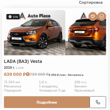
Скрыть фильтры -
Сортировка
VIN
LADA (ВАЗ)
Vesta
2019 г.
Luxe
639 000 ₽
739 000 ₽
8 059 ₽/мес. без взноса
71 243 км
1,6 л.
106 л.с.
Механика
1 владелец
Бензин
Передний
Универсал 5 дв.
Оранжевый
Подробнее