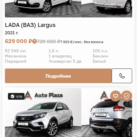
LADA (ВАЗ)
Largus
2021 г.
629 000 ₽
729 000 ₽
7 933 ₽/мес. без взноса
52 548 км
1,6 л.
106 л.с.
Механика
1 владелец
Бензин
Передний
Универсал 5 дв.
Белый
Подробнее
VIN