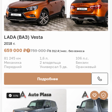
LADA (ВАЗ)
Vesta
2018 г.
659 000 ₽
759 000 ₽
8 312 ₽/мес. без взноса
81 245 км
1,6 л.
106 л.с.
Механика
2 владельца
Бензин
Передний
Универсал 5 дв.
Оранжевый
Подробнее
VIN