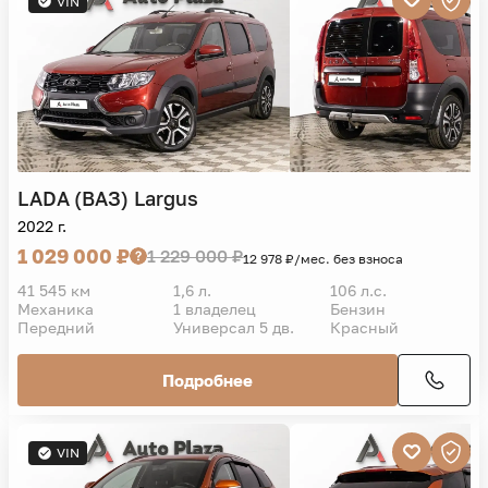
VIN
LADA (ВАЗ)
Largus
2022 г.
1 029 000 ₽
1 229 000 ₽
12 978 ₽/мес. без взноса
41 545 км
1,6 л.
106 л.с.
Механика
1 владелец
Бензин
Передний
Универсал 5 дв.
Красный
Подробнее
VIN