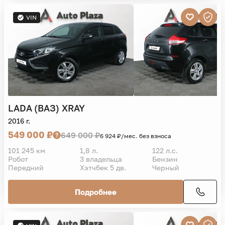
VIN
LADA (ВАЗ)
XRAY
2016 г.
549 000 ₽
649 000 ₽
6 924 ₽/мес. без взноса
101 245 км
1,8 л.
122 л.с.
Робот
3 владельца
Бензин
Передний
Хэтчбек 5 дв.
Черный
Подробнее