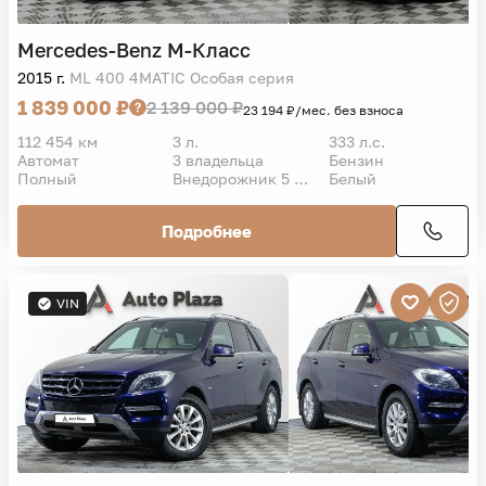
Mercedes-Benz
M-Класс
2015 г.
ML 400 4MATIC Особая серия
1 839 000 ₽
2 139 000 ₽
23 194 ₽/мес. без взноса
112 454 км
3 л.
333 л.с.
Автомат
3 владельца
Бензин
Полный
Внедорожник 5 дв.
Белый
Подробнее
VIN