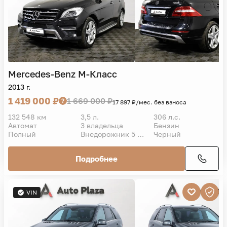
Mercedes-Benz
M-Класс
2013 г.
1 419 000 ₽
1 669 000 ₽
17 897 ₽/мес. без взноса
132 548 км
3,5 л.
306 л.с.
Автомат
3 владельца
Бензин
Полный
Внедорожник 5 дв.
Черный
Подробнее
VIN