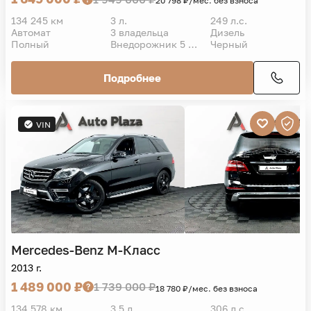
20 798 ₽/мес. без взноса
134 245 км
3 л.
249 л.с.
Автомат
3 владельца
Дизель
Полный
Внедорожник 5 дв.
Черный
Подробнее
VIN
Mercedes-Benz
M-Класс
2013 г.
1 489 000 ₽
1 739 000 ₽
18 780 ₽/мес. без взноса
134 578 км
3,5 л.
306 л.с.