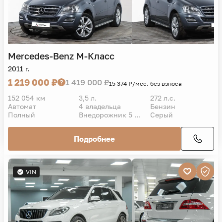
Mercedes-Benz
M-Класс
2011 г.
1 219 000 ₽
1 419 000 ₽
15 374 ₽/мес. без взноса
152 054 км
3,5 л.
272 л.с.
Автомат
4 владельца
Бензин
Полный
Внедорожник 5 дв.
Серый
Подробнее
VIN