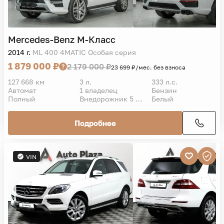
Mercedes-Benz
M-Класс
2014 г.
ML 400 4MATIC Особая серия
1 879 000 ₽
2 179 000 ₽
23 699 ₽/мес. без взноса
127 668 км
3 л.
333 л.с.
Автомат
1 владелец
Бензин
Полный
Внедорожник 5 дв.
Белый
Подробнее
VIN