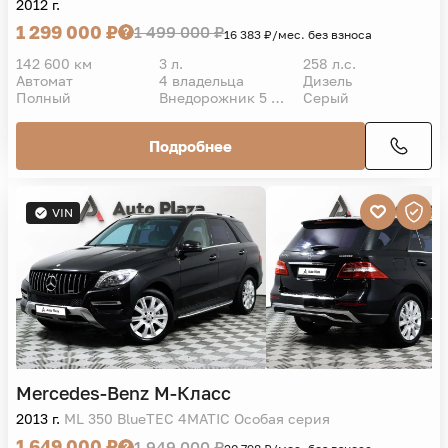
2012 г.
1 299 000 ₽
1 499 000 ₽
16 383 ₽/мес. без взноса
142 600 км
3 л.
258 л.с.
Автомат
4 владельца
Дизель
Полный
Внедорожник 5 дв.
Серый
Подробнее
VIN
Mercedes-Benz
M-Класс
2013 г.
ML 350 BlueTEC 4MATIC Особая серия
1 649 000 ₽
1 949 000 ₽