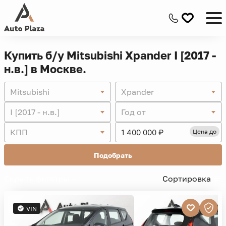
Купить б/у Mitsubishi Xpander I [2017 -
н.в.] в Москве.
Mitsubishi
Xpander
I [2017 - н.в.]
Год от
КПП
Цена до
Подобрать
Скрыть фильтры -
Сортировка
VIN