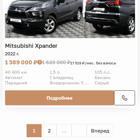
Mitsubishi
Xpander
2022 г.
1 389 000 ₽
1 639 000 ₽
17 519 ₽/мес. без взноса
40 600 км
1,5 л.
105 л.с.
Автомат
1 владелец
Бензин
Передний
Внедорожник 5 дв.
Серый
Подробнее
1
2
...
Вперед