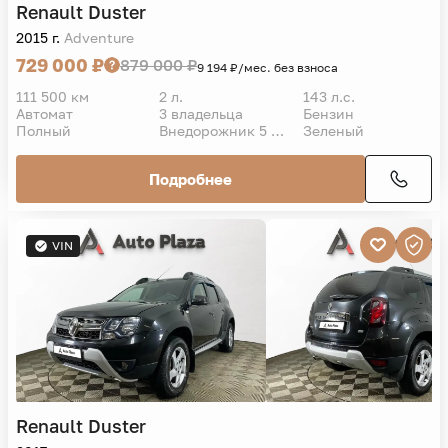
Renault
Duster
2015 г.
Adventure
729 000 ₽
879 000 ₽
9 194 ₽/мес. без взноса
111 500 км
2 л.
143 л.с.
Автомат
3 владельца
Бензин
Полный
Внедорожник 5 дв.
Зеленый
Подробнее
VIN
Renault
Duster