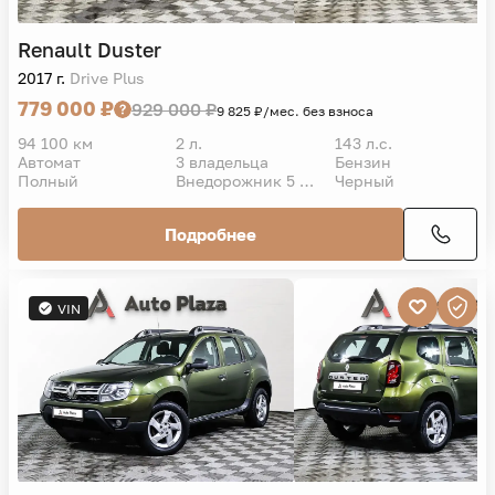
Renault
Duster
2017 г.
Drive Plus
779 000 ₽
929 000 ₽
9 825 ₽/мес. без взноса
94 100 км
2 л.
143 л.с.
Автомат
3 владельца
Бензин
Полный
Внедорожник 5 дв.
Черный
Подробнее
VIN