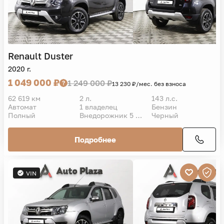
Renault
Duster
2020 г.
1 049 000 ₽
1 249 000 ₽
13 230 ₽/мес. без взноса
62 619 км
2 л.
143 л.с.
Автомат
1 владелец
Бензин
Полный
Внедорожник 5 дв.
Черный
Подробнее
VIN