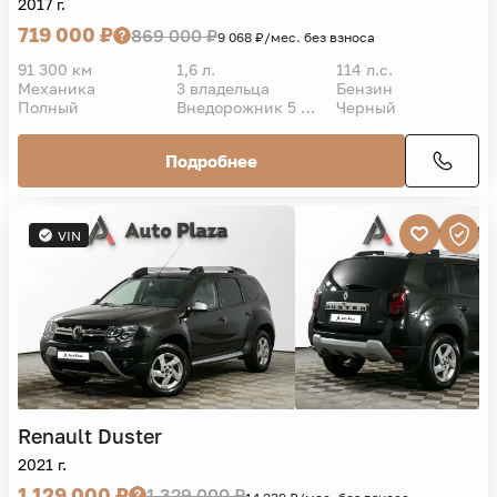
2017 г.
719 000 ₽
869 000 ₽
9 068 ₽/мес. без взноса
91 300 км
1,6 л.
114 л.с.
Механика
3 владельца
Бензин
Полный
Внедорожник 5 дв.
Черный
Подробнее
VIN
Renault
Duster
2021 г.
1 129 000 ₽
1 329 000 ₽