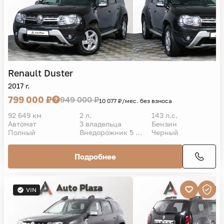
Renault
Duster
2017 г.
799 000 ₽
949 000 ₽
10 077 ₽/мес. без взноса
92 649 км
2 л.
143 л.с.
Автомат
3 владельца
Бензин
Полный
Внедорожник 5 дв.
Черный
Подробнее
VIN