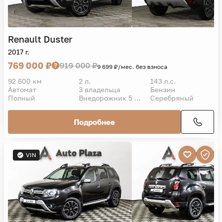
Renault
Duster
2017 г.
769 000 ₽
919 000 ₽
9 699 ₽/мес. без взноса
92 600 км
2 л.
143 л.с.
Автомат
3 владельца
Бензин
Полный
Внедорожник 5 дв.
Серебряный
Подробнее
VIN