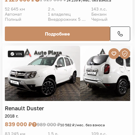
14 239 ₽/мес. без взноса
52 645 км
2 л.
143 л.с.
Автомат
1 владелец
Бензин
Полный
Внедорожник 5 дв.
Черный
Подробнее
VIN
Renault
Duster
2018 г.
839 000 ₽
989 000 ₽
10 582 ₽/мес. без взноса
83 245 км
1,5 л.
109 л.с.