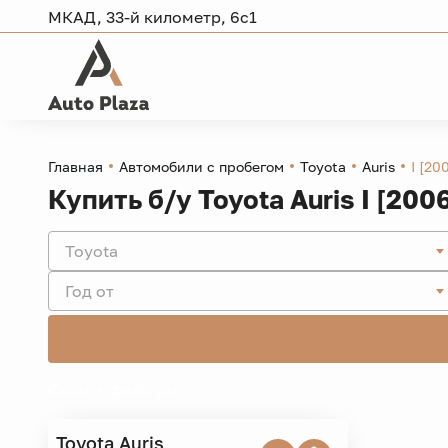
МКАД, 33-й километр, 6с1
Главная
Автомобили с пробегом
Toyota
Auris
I [20
Купить б/у Toyota Auris I [200
Toyota
Год от
Скрыть фильтры -
Toyota
Auris