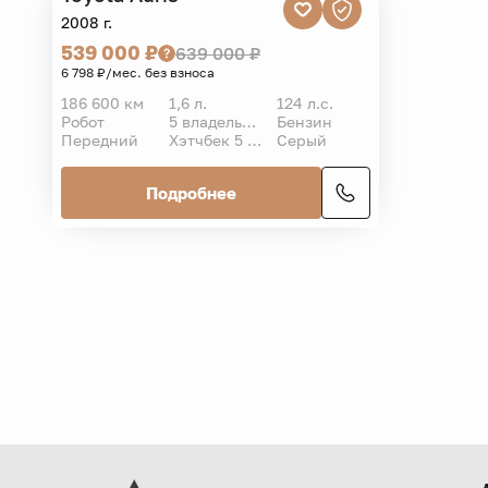
VIN
2008 г.
539 000 ₽
639 000 ₽
6 798 ₽/мес. без взноса
186 600 км
1,6 л.
124 л.с.
Робот
5 владельцев
Бензин
Передний
Хэтчбек 5 дв.
Серый
Подробнее