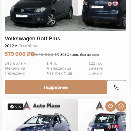
Volkswagen
Golf Plus
2012 г.
Trendline
579 000 ₽
679 000 ₽
7 303 ₽/мес. без взноса
145 867 км
1,4 л.
122 л.с.
Механика
4 владельца
Бензин
Передний
Хэтчбек 5 дв.
Синий
Подробнее
VIN