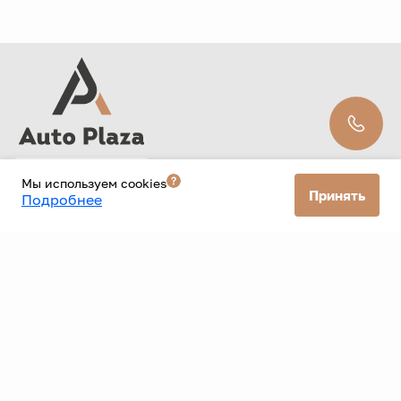
Мы используем cookies
Принять
Подробнее
ООО «Старт» ИНН: 9726109300 ОГРН: 1257700579256 КПП: 772601001
Фактический адрес: г. Москва 33 км мкад 6с5 Юридический адрес:
117405, город Москва, км Мкад 33-Й, д. 6 стр. 1
Политика конфиденциальности
Согласие на рекламную рассылку
Данный Интернет-сайт носит исключительно
информационный характер и ни при каких условиях не
является публичной офертой, определяемой положениями
Статьи 437 Гражданского кодекса РФ. Для получения