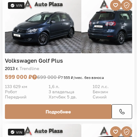
VIN
Volkswagen
Golf Plus
2013 г.
Trendline
599 000 ₽
699 000 ₽
7 555 ₽/мес. без взноса
133 629 км
1,6 л.
102 л.с.
Робот
3 владельца
Бензин
Передний
Хэтчбек 5 дв.
Синий
Подробнее
VIN