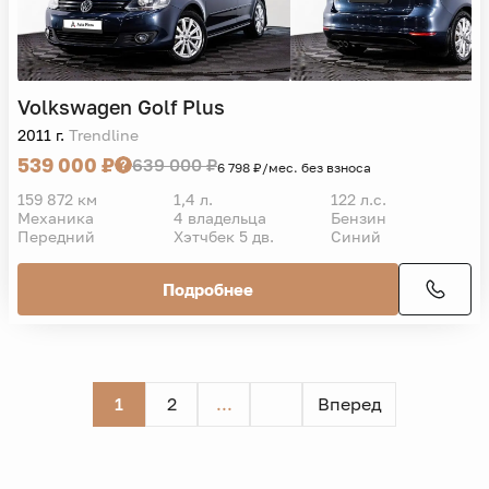
Volkswagen
Golf Plus
2011 г.
Trendline
539 000 ₽
639 000 ₽
6 798 ₽/мес. без взноса
159 872 км
1,4 л.
122 л.с.
Механика
4 владельца
Бензин
Передний
Хэтчбек 5 дв.
Синий
Подробнее
1
2
...
Вперед