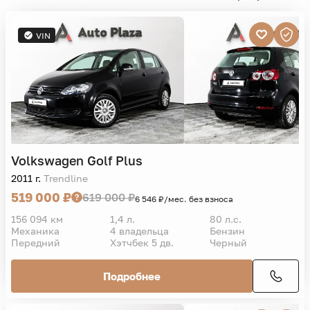
VIN
Volkswagen
Golf Plus
2011 г.
Trendline
519 000 ₽
619 000 ₽
6 546 ₽/мес. без взноса
156 094 км
1,4 л.
80 л.с.
Механика
4 владельца
Бензин
Передний
Хэтчбек 5 дв.
Черный
Подробнее