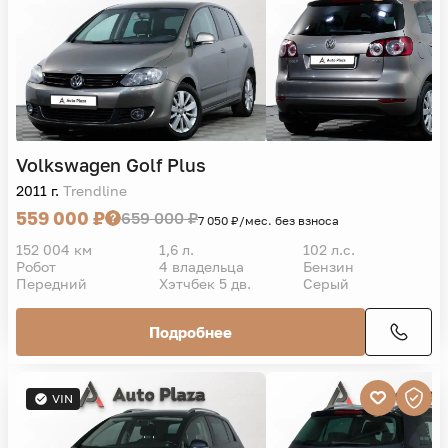
Volkswagen
Golf Plus
2011 г.
Trendline
559 000 ₽
659 000 ₽
7 050 ₽/мес. без взноса
152 004 км
1,6 л.
102 л.с.
Робот
4 владельца
Бензин
Передний
Хэтчбек 5 дв.
Серый
Подробнее
VIN