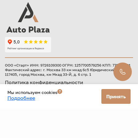
ООО «Старт» ИНН: 9726109300 ОГРН: 1257700579256 КПП: 772601001
Фактический адрес: г. Москва 33 км мкад 6с5 Юридический адрес:
117405, город Москва, км Мкад 33-Й, д. 6 стр. 1
Политика конфиденциальности
Согласие на рекламную рассылку
Мы используем cookies
Принять
Подробнее
Данный Интернет-сайт носит исключительно
информационный характер и ни при каких условиях не
является публичной офертой, определяемой положениями
Статьи 437 Гражданского кодекса РФ. Для получения
подробной информации о наличии и стоимости указанных
товаров и (или) услуг, пожалуйста, обращайтесь к
менеджерам автоцентра.