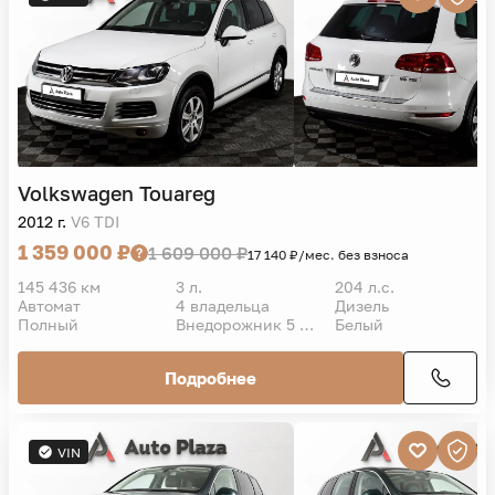
Volkswagen
Touareg
2012 г.
V6 TDI
1 359 000 ₽
1 609 000 ₽
17 140 ₽/мес. без взноса
145 436 км
3 л.
204 л.с.
Автомат
4 владельца
Дизель
Полный
Внедорожник 5 дв.
Белый
Подробнее
VIN