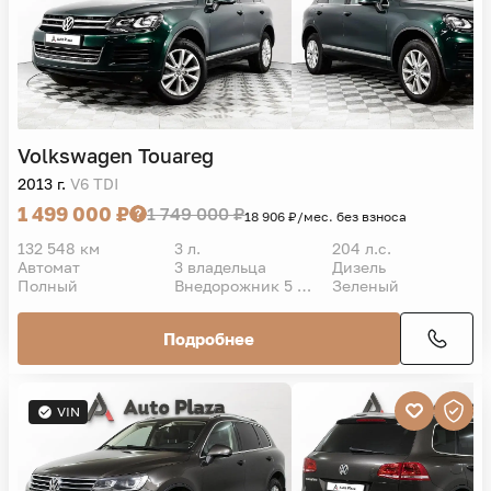
Volkswagen
Touareg
2013 г.
V6 TDI
1 499 000 ₽
1 749 000 ₽
18 906 ₽/мес. без взноса
132 548 км
3 л.
204 л.с.
Автомат
3 владельца
Дизель
Полный
Внедорожник 5 дв.
Зеленый
Подробнее
VIN