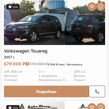
VIN
Volkswagen
Touareg
2007 г.
679 000 ₽
779 000 ₽
8 564 ₽/мес. без взноса
194 388 км
3 л.
224 л.с.
Автомат
1 владелец
Дизель
Полный
Внедорожник 5 дв.
Серый
Подробнее
VIN