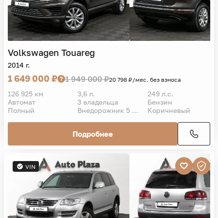
Volkswagen
Touareg
2014 г.
1 649 000 ₽
1 949 000 ₽
20 798 ₽/мес. без взноса
126 925 км
3,6 л.
249 л.с.
Автомат
3 владельца
Бензин
Полный
Внедорожник 5 дв.
Коричневый
Подробнее
VIN