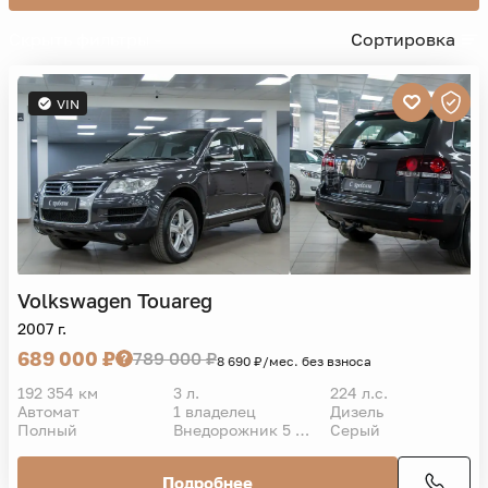
Скрыть фильтры -
Сортировка
VIN
Volkswagen
Touareg
2007 г.
689 000 ₽
789 000 ₽
8 690 ₽/мес. без взноса
192 354 км
3 л.
224 л.с.
Автомат
1 владелец
Дизель
Полный
Внедорожник 5 дв.
Серый
Подробнее