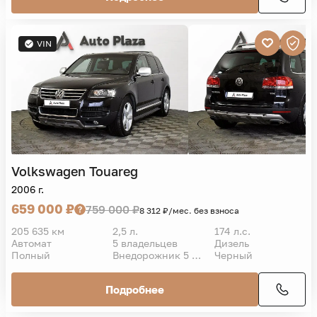
VIN
Volkswagen
Touareg
2006 г.
659 000 ₽
759 000 ₽
8 312 ₽/мес. без взноса
205 635 км
2,5 л.
174 л.с.
Автомат
5 владельцев
Дизель
Полный
Внедорожник 5 дв.
Черный
Подробнее