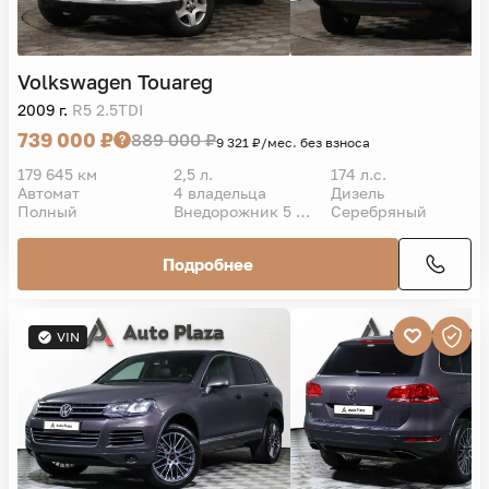
Volkswagen
Touareg
2009 г.
R5 2.5TDI
739 000 ₽
889 000 ₽
9 321 ₽/мес. без взноса
179 645 км
2,5 л.
174 л.с.
Автомат
4 владельца
Дизель
Полный
Внедорожник 5 дв.
Серебряный
Подробнее
VIN