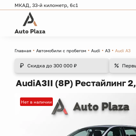
МКАД, 33-й километр, 6с1
Главная
Автомобили с пробегом
Audi
A3
Audi A3
Скидка
до 300 000 ₽
Перв
Audi
A3
II (8P) Рестайлинг 2,
Нет в наличии