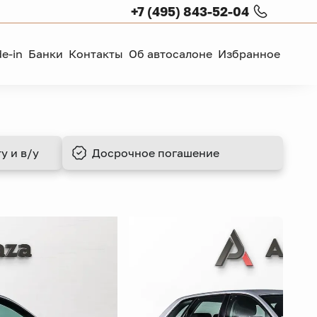
+7 (495) 843-52-04
de-in
Банки
Контакты
Об автосалоне
Избранное
у и в/у
Досрочное
погашение