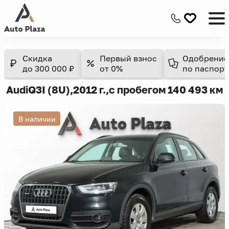
Скидка
Первый взнос
Одобрение
до 300 000 ₽
от 0%
по паспорт
Audi
Q3
I (8U),
2012 г.,
с пробегом 140 493 км
В наличии