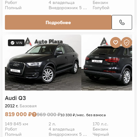
Робот
4 владельца
Бензин
Полный
Внедорожник 5 дв.
Голубой
Подробнее
VIN
Audi
Q3
2012 г.
Базовая
819 000 ₽
969 000 ₽
10 330 ₽/мес. без взноса
149 845 км
2 л.
170 л.с.
Робот
4 владельца
Бензин
Полный
Внедорожник 5 дв.
Черный