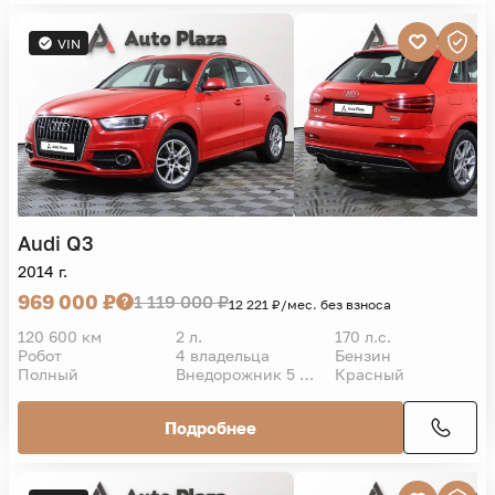
VIN
Audi
Q3
2014 г.
969 000 ₽
1 119 000 ₽
12 221 ₽/мес. без взноса
120 600 км
2 л.
170 л.с.
Робот
4 владельца
Бензин
Полный
Внедорожник 5 дв.
Красный
Подробнее