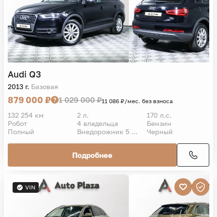
Audi
Q3
2013 г.
Базовая
879 000 ₽
1 029 000 ₽
11 086 ₽/мес. без взноса
132 254 км
2 л.
170 л.с.
Робот
4 владельца
Бензин
Полный
Внедорожник 5 дв.
Черный
Подробнее
VIN