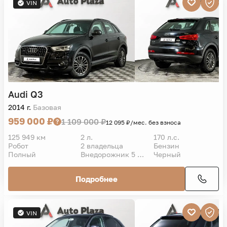
VIN
Audi
Q3
2014 г.
Базовая
959 000 ₽
1 109 000 ₽
12 095 ₽/мес. без взноса
125 949 км
2 л.
170 л.с.
Робот
2 владельца
Бензин
Полный
Внедорожник 5 дв.
Черный
Подробнее
VIN