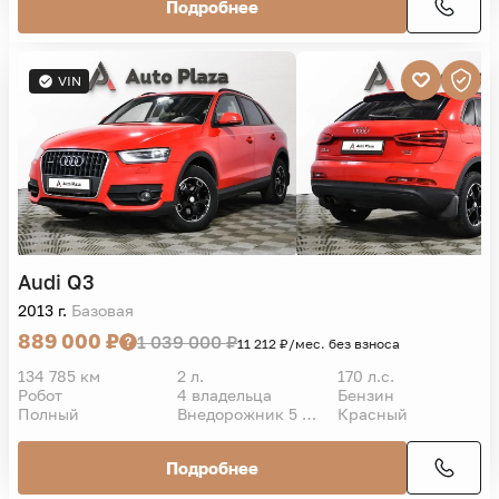
Подробнее
VIN
Audi
Q3
2013 г.
Базовая
889 000 ₽
1 039 000 ₽
11 212 ₽/мес. без взноса
134 785 км
2 л.
170 л.с.
Робот
4 владельца
Бензин
Полный
Внедорожник 5 дв.
Красный
Подробнее