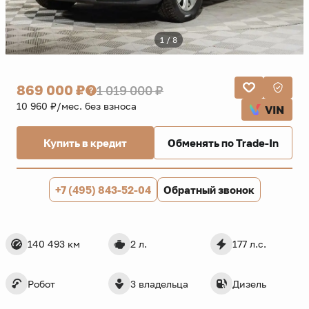
1 / 8
869 000 ₽
1 019 000 ₽
10 960 ₽/мес. без взноса
VIN
Купить в кредит
Обменять по Trade-In
+7 (495) 843-52-04
Обратный звонок
140 493 км
2 л.
177 л.с.
Робот
3 владельца
Дизель