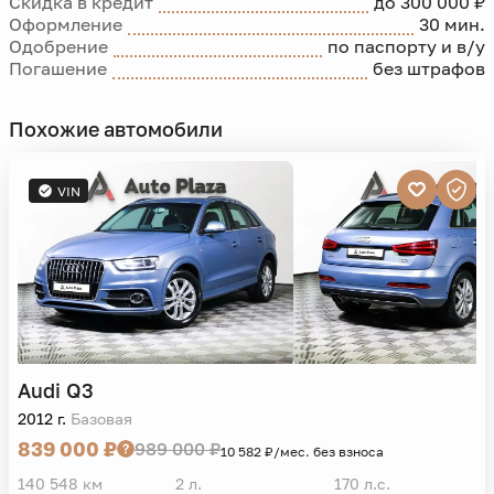
Скидка в кредит
до 300 000 ₽
Оформление
30 мин.
Одобрение
по паспорту и в/у
Погашение
без штрафов
Похожие автомобили
VIN
Audi
Q3
2012 г.
Базовая
839 000 ₽
989 000 ₽
10 582 ₽/мес. без взноса
140 548 км
2 л.
170 л.с.