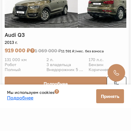
Audi
Q3
2013 г.
919 000 ₽
1 069 000 ₽
11 591 ₽/мес. без взноса
131 000 км
2 л.
170 л.с.
Робот
3 владельца
Бензин
Полный
Внедорожник 5 дв.
Коричневый
Подробнее
Мы используем cookies
Принять
Подробнее
Все автомобили