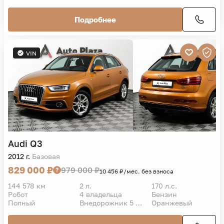
Подробнее
VIN
Audi
Q3
2012 г.
Базовая
829 000 ₽
979 000 ₽
10 456 ₽/мес. без взноса
144 578 км
2 л.
170 л.с.
Робот
4 владельца
Бензин
Полный
Внедорожник 5 дв.
Оранжевый