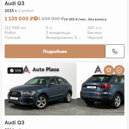
Audi
Q3
2015 г.
Comfort
1 139 000 ₽
1 339 000 ₽
14 365 ₽/мес. без взноса
112 548 км
2 л.
180 л.с.
Робот
3 владельца
Бензин
Полный
Внедорожник 5 дв.
Черный
Подробнее
VIN
Audi
Q3