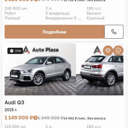
108 800 км
2 л.
180 л.с.
Робот
3 владельца
Бензин
Полный
Внедорожник 5 дв.
Красный
Подробнее
VIN
Audi
Q3
2015 г.
1 149 000 ₽
1 349 000 ₽
14 492 ₽/мес. без взноса
119 600 км
2 л.
180 л.с.