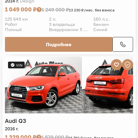
2014 г.
Design
1 049 000 ₽
1 249 000 ₽
13 230 ₽/мес. без взноса
125 649 км
2 л.
180 л.с.
Робот
3 владельца
Бензин
Полный
Внедорожник 5 дв.
Синий
Подробнее
VIN
Audi
Q3
2016 г.
1 329 000 ₽
1 579 000 ₽
16 762 ₽/мес. без взноса