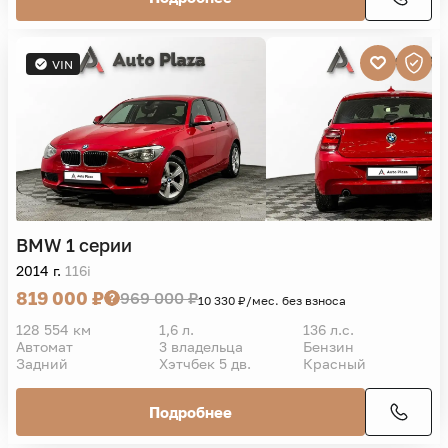
VIN
BMW
1 серии
2014 г.
116i
819 000 ₽
969 000 ₽
10 330 ₽/мес. без взноса
128 554 км
1,6 л.
136 л.с.
Автомат
3 владельца
Бензин
Задний
Хэтчбек 5 дв.
Красный
Подробнее