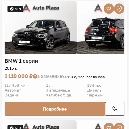
VIN
BMW
1 серии
2015 г.
1 119 000 ₽
1 319 000 ₽
14 113 ₽/мес. без взноса
117 458 км
2 л.
184 л.с.
Автомат
3 владельца
Дизель
Задний
Хэтчбек 5 дв.
Черный
Подробнее
VIN