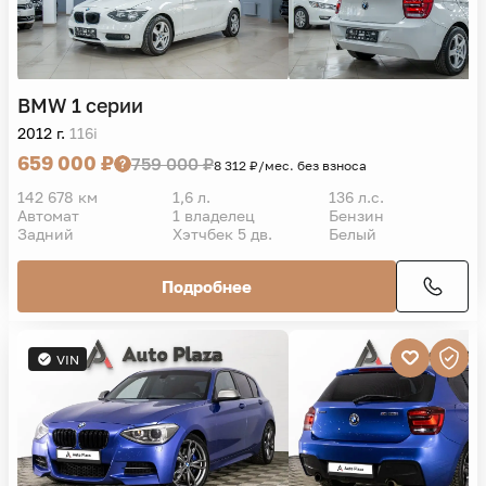
BMW
1 серии
2012 г.
116i
659 000 ₽
759 000 ₽
8 312 ₽/мес. без взноса
142 678 км
1,6 л.
136 л.с.
Автомат
1 владелец
Бензин
Задний
Хэтчбек 5 дв.
Белый
Подробнее
VIN