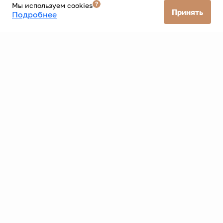
Мы используем cookies
Все банки
Принять
Подробнее
ООО «Старт» ИНН: 9726109300 ОГРН: 1257700579256 КПП: 772601001
Фактический адрес: г. Москва 33 км мкад 6с5 Юридический адрес:
117405, город Москва, км Мкад 33-Й, д. 6 стр. 1
Политика конфиденциальности
Согласие на рекламную рассылку
Данный Интернет-сайт носит исключительно
информационный характер и ни при каких условиях не