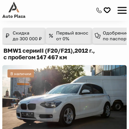
Скидка
Первый взнос
Одобрение
до 300 000 ₽
от 0%
по паспорт
BMW
1 серии
II (F20/F21),
2012 г.,
с пробегом 147 467 км
В наличии