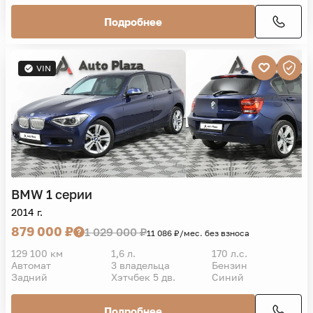
Подробнее
VIN
BMW
1 серии
2014 г.
879 000 ₽
1 029 000 ₽
11 086 ₽/мес. без взноса
129 100 км
1,6 л.
170 л.с.
Автомат
3 владельца
Бензин
Задний
Хэтчбек 5 дв.
Синий
Подробнее