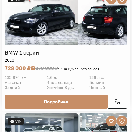
BMW
1 серии
2013 г.
729 000 ₽
879 000 ₽
9 194 ₽/мес. без взноса
135 874 км
1,6 л.
136 л.с.
Автомат
4 владельца
Бензин
Задний
Хэтчбек 3 дв.
Черный
Подробнее
VIN