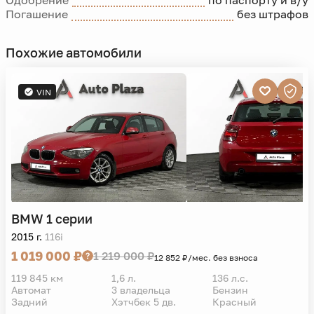
Одобрение
по паспорту и в/у
Погашение
без штрафов
Похожие автомобили
VIN
BMW
1 серии
2015 г.
116i
1 019 000 ₽
1 219 000 ₽
12 852 ₽/мес. без взноса
119 845 км
1,6 л.
136 л.с.
Автомат
3 владельца
Бензин
Задний
Хэтчбек 5 дв.
Красный