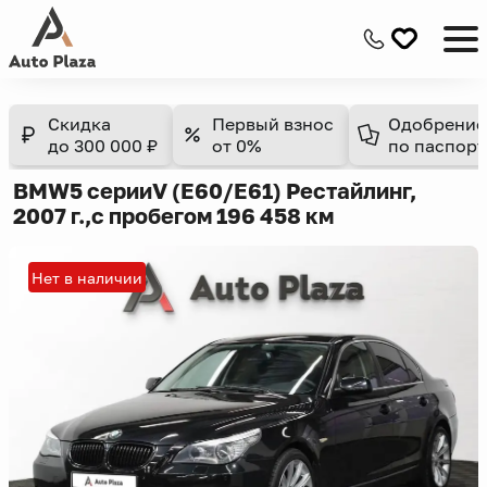
Скидка
Первый взнос
Одобрение
до 300 000 ₽
от 0%
по паспорт
BMW
5 серии
V (E60/E61) Рестайлинг,
2007 г.,
с пробегом 196 458 км
Нет в наличии