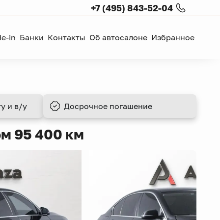
+7 (495) 843-52-04
de-in
Банки
Контакты
Об автосалоне
Избранное
у и в/у
Досрочное
погашение
ом 95 400 км