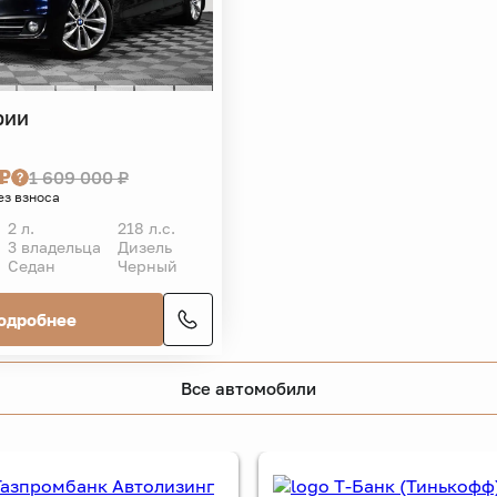
рии
 ₽
1 609 000 ₽
ез взноса
2 л.
218 л.с.
3 владельца
Дизель
Седан
Черный
одробнее
Все автомобили