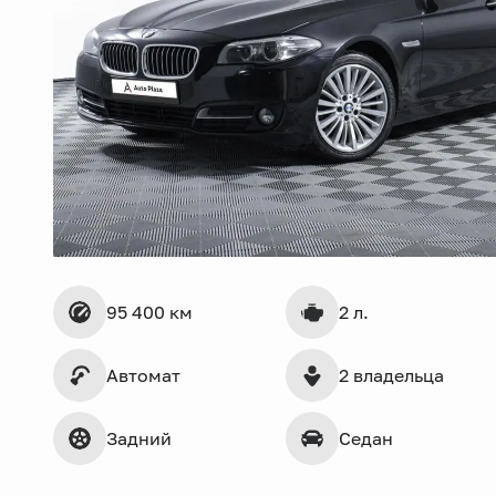
95 400 км
2 л.
Автомат
2 владельца
Задний
Седан