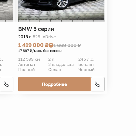
BMW
5 серии
2015 г.
528i xDrive
1 419 000 ₽
1 669 000 ₽
17 897 ₽/мес. без взноса
с.
112 599 км
2 л.
245 л.с.
ь
Автомат
3 владельца
Бензин
й
Полный
Седан
Черный
Подробнее