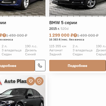
рии
BMW
5 серии
2015 г.
520d
 ₽
1 299 000 ₽
1 459 000 ₽
1 499 000 ₽
ез взноса
16 383 ₽/мес. без взноса
2 л.
190 л.с.
115 355 км
2 л.
190 л.
3 владельца
Дизель
Автомат
3 владельца
Дизел
Седан
Синий
Задний
Седан
Серы
одробнее
Подробнее