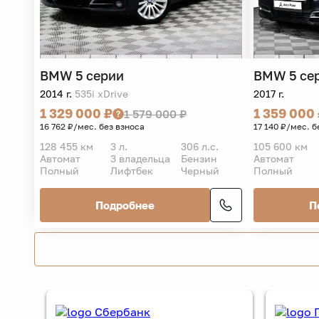
BMW
5 серии
BMW
5 се
2014 г.
535i xDrive
2017 г.
1 329 000 ₽
1 359 000
1 579 000 ₽
16 762 ₽/мес. без взноса
17 140 ₽/мес. б
128 455 км
3 л.
306 л.с.
105 600 км
Автомат
3 владельца
Бензин
Автомат
Полный
Лифтбек
Черный
Полный
Подробнее
П