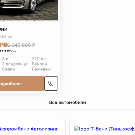
рии
xDrive
 ₽
1 649 000 ₽
ез взноса
3 л.
320 л.с.
3 владельца
Бензин
Седан
Бежевый
одробнее
Все автомобили