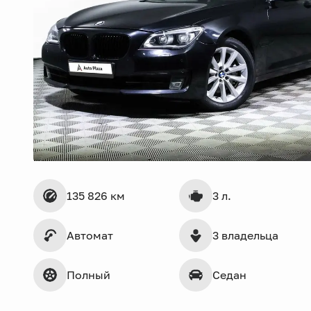
135 826 км
3 л.
Автомат
3 владельца
Полный
Седан