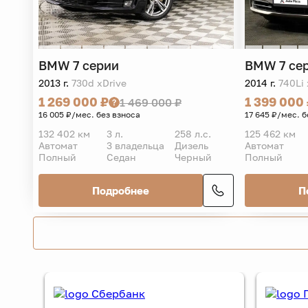
BMW
7 серии
BMW
7 се
2013 г.
730d xDrive
2014 г.
740Li 
1 269 000 ₽
1 399 000
1 469 000 ₽
16 005 ₽/мес. без взноса
17 645 ₽/мес. б
132 402 км
3 л.
258 л.с.
125 462 км
Автомат
3 владельца
Дизель
Автомат
Полный
Седан
Черный
Полный
Подробнее
П