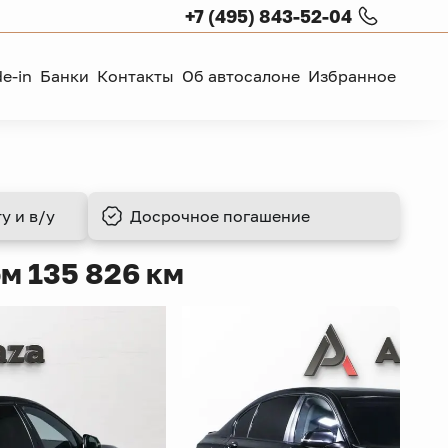
+7 (495) 843-52-04
de-in
Банки
Контакты
Об автосалоне
Избранное
у и в/у
Досрочное
погашение
м 135 826 км