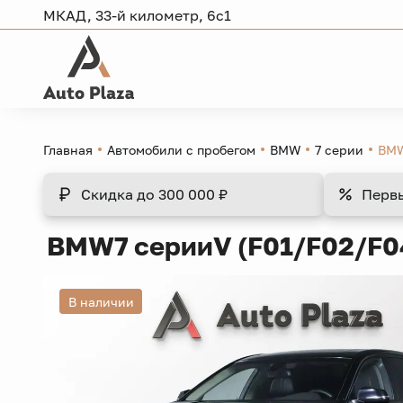
МКАД, 33-й километр, 6с1
Главная
Автомобили с пробегом
BMW
7 серии
BMW
Скидка
до 300 000 ₽
Перв
BMW
7 серии
V (F01/F02/F0
В наличии