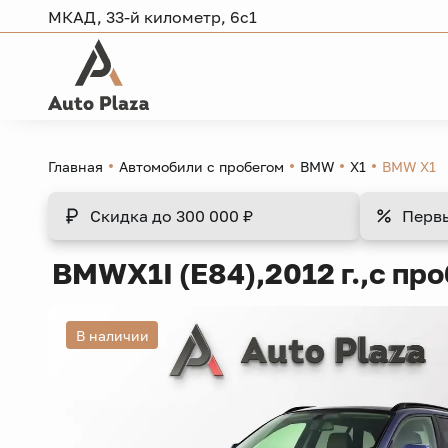
МКАД, 33-й километр, 6с1
Главная
Автомобили с пробегом
BMW
X1
BMW X1
Скидка
до 300 000 ₽
Перв
BMW
X1
I (E84),
2012 г.,
с про
В наличии