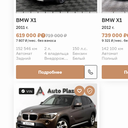
BMW
X1
BMW
X1
2011 г.
2012 г.
619 000 ₽
739 000 ₽
719 000 ₽
7 807 ₽/мес. без взноса
9 321 ₽/мес. бе
152 546 км
2 л.
150 л.с.
142 100 км
Автомат
4 владельца
Бензин
Автомат
Задний
Внедорожник 5 дв.
Белый
Полный
Подробнее
П
VIN