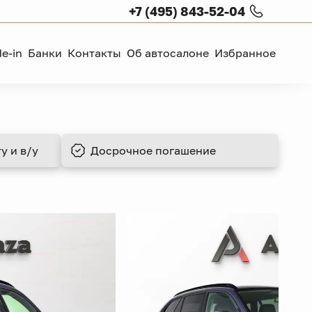
+7 (495) 843-52-04
de-in
Банки
Контакты
Об автосалоне
Избранное
у и в/у
Досрочное
погашение