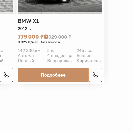
BMW
X1
2012 г.
779 000 ₽
929 000 ₽
9 825 ₽/мес. без взноса
с.
142 300 км
2 л.
245 л.с.
ин
Автомат
4 владельца
Бензин
ый
Полный
Внедорожник 5 дв.
Коричневый
Подробнее