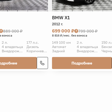
BMW
X1
2012 г.
699 000 ₽
889 000 ₽
799 000 ₽
з взноса
8 816 ₽/мес. без взноса
2 л.
177 л.с.
149 100 км
2 л.
150 л.
4 владельца
Дизель
Автомат
4 владельца
Бенз
Внедорожник 5 дв.
Коричневый
Задний
Внедорожник 5 дв.
Черн
одробнее
Подробнее