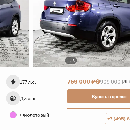
1 / 8
759 000 ₽
909 000 ₽
177 л.с.
9 
Купить в кредит
Дизель
дв.
Фиолетовый
+7 (495) 