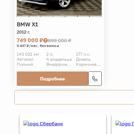
BMW
X1
2012 г.
749 000 ₽
899 000 ₽
9 447 ₽/мес. без взноса
143 021 км
2 л.
177 л.с.
Автомат
4 владельца
Дизель
Полный
Внедорожник 5 дв.
Коричневый
Подробнее