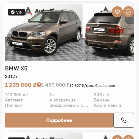
VIN
BMW
X5
2012 г.
1 239 000 ₽
1 439 000 ₽
15 627 ₽/мес. без взноса
143 600 км
3 л.
306 л.с.
Автомат
4 владельца
Бензин
Полный
Внедорожник 5 дв.
Коричневый
Подробнее