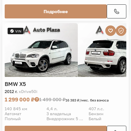
Подробнее
VIN
BMW
X5
2012 г.
xDrive50i
1 299 000 ₽
1 499 000 ₽
16 383 ₽/мес. без взноса
140 845 км
4,4 л.
407 л.с.
Автомат
3 владельца
Бензин
Полный
Внедорожник 5 дв.
Белый