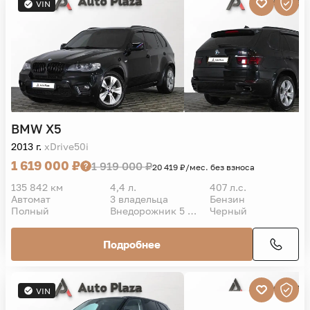
VIN
BMW
X5
2013 г.
xDrive50i
1 619 000 ₽
1 919 000 ₽
20 419 ₽/мес. без взноса
135 842 км
4,4 л.
407 л.с.
Автомат
3 владельца
Бензин
Полный
Внедорожник 5 дв.
Черный
Подробнее
VIN