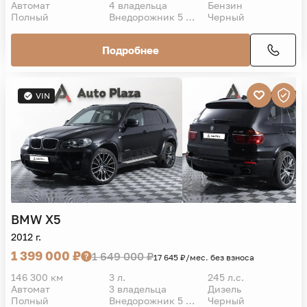
Автомат
4 владельца
Бензин
Полный
Внедорожник 5 дв.
Черный
Подробнее
VIN
BMW
X5
2012 г.
1 399 000 ₽
1 649 000 ₽
17 645 ₽/мес. без взноса
146 300 км
3 л.
245 л.с.
Автомат
3 владельца
Дизель
Полный
Внедорожник 5 дв.
Черный