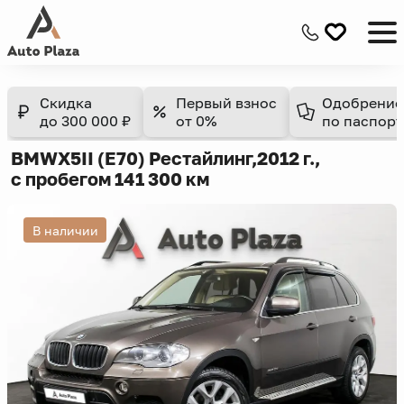
Скидка
Первый взнос
Одобрение
до 300 000 ₽
от 0%
по паспорт
BMW
X5
II (E70) Рестайлинг,
2012 г.,
с пробегом 141 300 км
В наличии