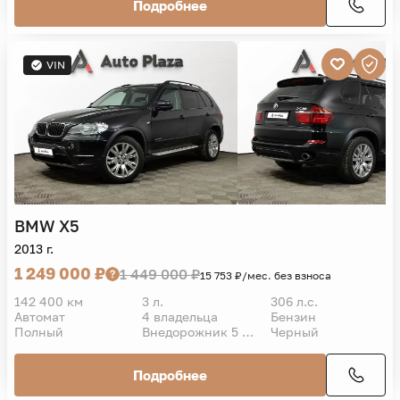
Подробнее
VIN
BMW
X5
2013 г.
1 249 000 ₽
1 449 000 ₽
15 753 ₽/мес. без взноса
142 400 км
3 л.
306 л.с.
Автомат
4 владельца
Бензин
Полный
Внедорожник 5 дв.
Черный
Подробнее