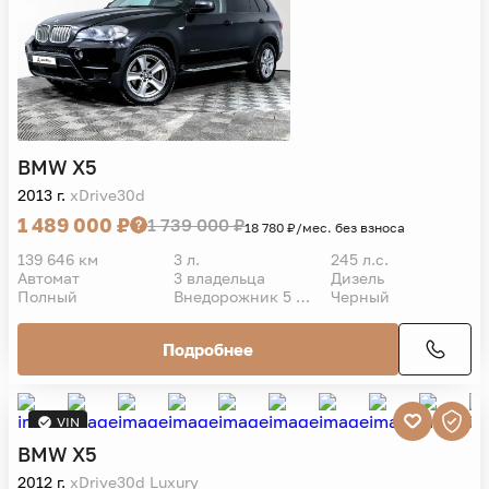
BMW
X5
2013 г.
xDrive30d
1 489 000 ₽
1 739 000 ₽
18 780 ₽/мес. без взноса
139 646 км
3 л.
245 л.с.
Автомат
3 владельца
Дизель
Полный
Внедорожник 5 дв.
Черный
Подробнее
VIN
BMW
X5