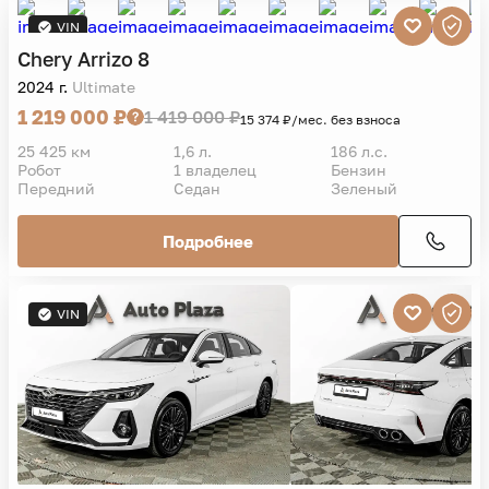
VIN
Chery
Arrizo 8
2024 г.
Ultimate
1 219 000 ₽
1 419 000 ₽
15 374 ₽/мес. без взноса
25 425 км
1,6 л.
186 л.с.
Робот
1 владелец
Бензин
Передний
Седан
Зеленый
Подробнее
VIN