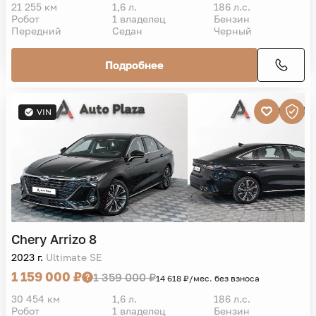
21 255 км
1,6 л.
186 л.с.
Робот
1 владелец
Бензин
Передний
Седан
Черный
Подробнее
VIN
Chery
Arrizo 8
2023 г.
Ultimate SE
1 159 000 ₽
1 359 000 ₽
14 618 ₽/мес. без взноса
30 454 км
1,6 л.
186 л.с.
Робот
1 владелец
Бензин