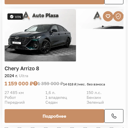
VIN
Chery
Arrizo 8
2024 г.
Ultra
1 159 000 ₽
1 359 000 ₽
14 618 ₽/мес. без взноса
27 485 км
1,6 л.
150 л.с.
Робот
1 владелец
Бензин
Передний
Седан
Зеленый
Подробнее