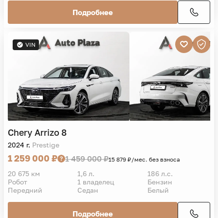
Подробнее
VIN
Chery
Arrizo 8
2024 г.
Prestige
1 259 000 ₽
1 459 000 ₽
15 879 ₽/мес. без взноса
20 675 км
1,6 л.
186 л.с.
Робот
1 владелец
Бензин
Передний
Седан
Белый
Подробнее