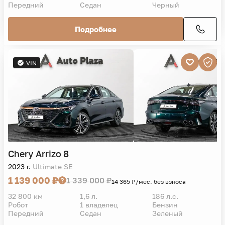
Передний
Седан
Черный
Подробнее
VIN
Chery
Arrizo 8
2023 г.
Ultimate SE
1 139 000 ₽
1 339 000 ₽
14 365 ₽/мес. без взноса
32 800 км
1,6 л.
186 л.с.
Робот
1 владелец
Бензин
Передний
Седан
Зеленый