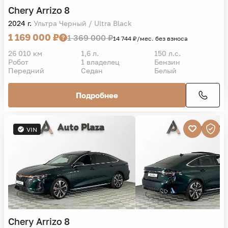
Chery
Arrizo 8
2024 г.
Ультра Черный / Ultra Black
1 169 000 ₽
1 369 000 ₽
14 744 ₽/мес. без взноса
26 010 км
1,6 л.
150 л.с.
Робот
1 владелец
Бензин
Передний
Седан
Белый
Подробнее
VIN