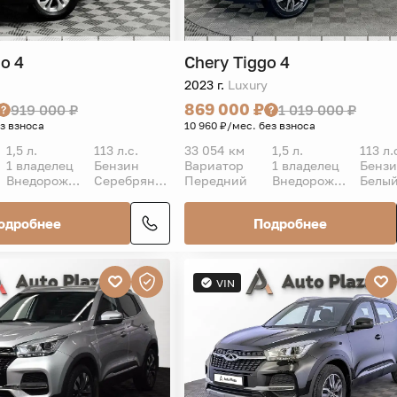
o 4
Chery
Tiggo 4
2023 г.
Luxury
869 000 ₽
919 000 ₽
1 019 000 ₽
ез взноса
10 960 ₽/мес. без взноса
1,5 л.
113 л.с.
33 054 км
1,5 л.
113 л.
1 владелец
Бензин
Вариатор
1 владелец
Бенз
Внедорожник 5 дв.
Серебряный
Передний
Внедорожник 5 дв.
Белы
одробнее
Подробнее
VIN