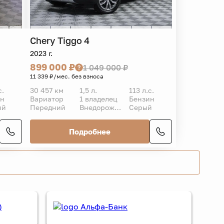
Chery
Tiggo 4
2023 г.
899 000 ₽
1 049 000 ₽
11 339 ₽/мес. без взноса
с.
30 457 км
1,5 л.
113 л.с.
ин
Вариатор
1 владелец
Бензин
ый
Передний
Внедорожник 5 дв.
Серый
Подробнее