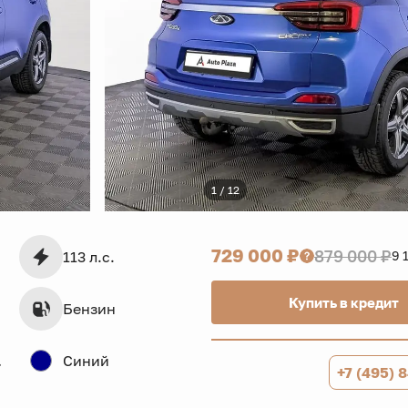
1 / 12
729 000 ₽
879 000 ₽
113 л.с.
9 
Купить в кредит
Бензин
дв.
Синий
+7 (495) 