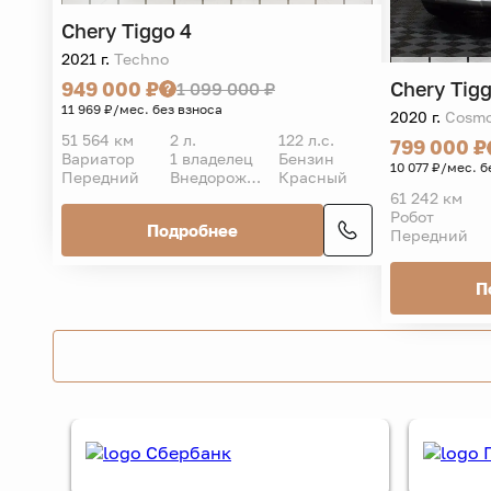
Chery
Tiggo 4
2021 г.
Techno
Chery
Tigg
949 000 ₽
1 099 000 ₽
11 969 ₽/мес. без взноса
2020 г.
Cosm
51 564 км
2 л.
122 л.с.
799 000 ₽
Вариатор
1 владелец
Бензин
10 077 ₽/мес. б
Передний
Внедорожник 5 дв.
Красный
61 242 км
Робот
Подробнее
Передний
П