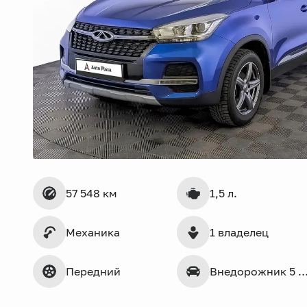
57 548 км
1,5 л.
Механика
1 владелец
Передний
Внедорожник 5 