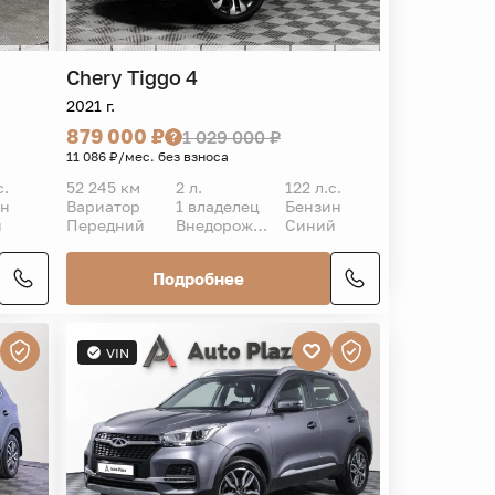
Chery
Tiggo 4
2021 г.
879 000 ₽
1 029 000 ₽
11 086 ₽/мес. без взноса
с.
52 245 км
2 л.
122 л.с.
ин
Вариатор
1 владелец
Бензин
й
Передний
Внедорожник 5 дв.
Синий
Подробнее
VIN