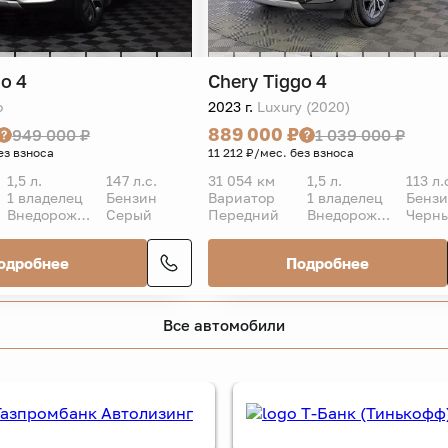
o 4
Chery
Tiggo 4
o
2023 г.
Luxury (2020)
889 000 ₽
949 000 ₽
1 039 000 ₽
ез взноса
11 212 ₽/мес. без взноса
1,5 л.
147 л.с.
31 054 км
1,5 л.
113 л.
1 владелец
Бензин
Вариатор
1 владелец
Бенз
Внедорожник 5 дв.
Серый
Передний
Внедорожник 5 дв.
Черн
одробнее
Подробнее
Все автомобили