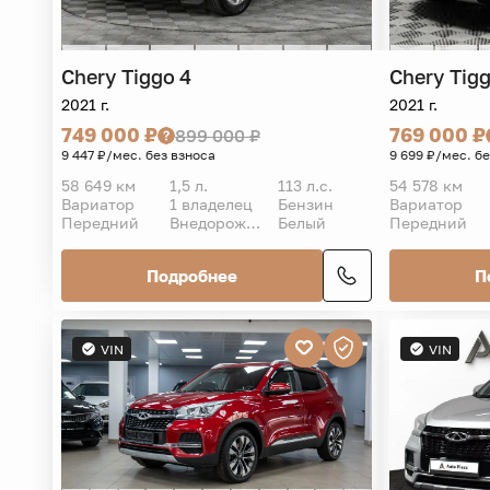
Chery
Tiggo 4
Chery
Tigg
2021 г.
2021 г.
749 000 ₽
769 000 ₽
899 000 ₽
9 447 ₽/мес. без взноса
9 699 ₽/мес. б
58 649 км
1,5 л.
113 л.с.
54 578 км
Вариатор
1 владелец
Бензин
Вариатор
Передний
Внедорожник 5 дв.
Белый
Передний
Подробнее
П
VIN
VIN