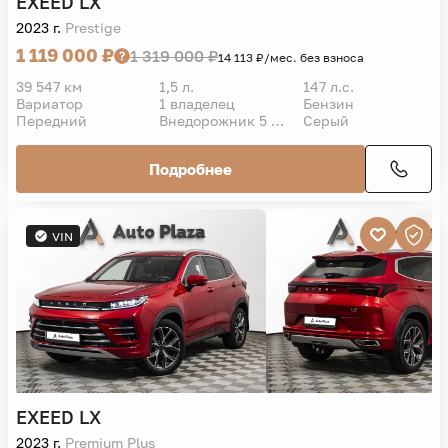
EXEED
LX
2023 г.
Prestige
1 119 000 ₽
1 319 000 ₽
14 113 ₽/мес. без взноса
39 547 км
1,5 л.
147 л.с.
Вариатор
1 владелец
Бензин
Передний
Внедорожник 5 дв.
Серый
Подробнее
VIN