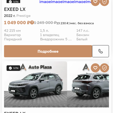
VIN
EXEED
LX
2022 г.
Prestige
1 049 000 ₽
1 249 000 ₽
13 230 ₽/мес. без взноса
42 215 км
1,5 л.
147 л.с.
Вариатор
1 владелец
Бензин
Передний
Внедорожник 5 дв.
Белый
Подробнее
VIN