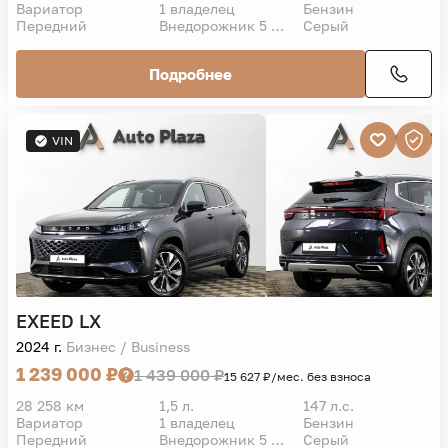
Вариатор
1 владелец
Бензин
Передний
Внедорожник 5 дв.
Серый
Подробнее
VIN
EXEED
LX
2024 г.
Бизнес / Business
1 239 000 ₽
1 439 000 ₽
15 627 ₽/мес. без взноса
28 258 км
1,5 л.
147 л.с.
Вариатор
1 владелец
Бензин
Передний
Внедорожник 5 дв.
Серый