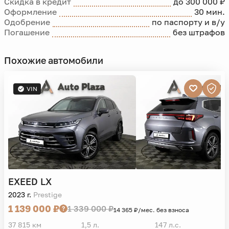
Скидка в кредит
до 300 000 ₽
Оформление
30 мин.
Одобрение
по паспорту и в/у
Погашение
без штрафов
Похожие автомобили
VIN
EXEED
LX
2023 г.
Prestige
1 139 000 ₽
1 339 000 ₽
14 365 ₽/мес. без взноса
37 815 км
1,5 л.
147 л.с.