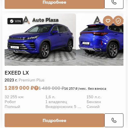
Подробнее
VIN
EXEED
LX
2023 г.
Premium Plus
1 289 000 ₽
1 489 000 ₽
16 257 ₽/мес. без взноса
32 255 км
1,6 л.
150 л.с.
Робот
1 владелец
Бензин
Полный
Внедорожник 5 дв.
Синий
Подробнее