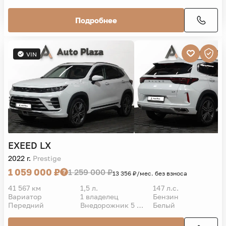
Подробнее
VIN
EXEED
LX
2022 г.
Prestige
1 059 000 ₽
1 259 000 ₽
13 356 ₽/мес. без взноса
41 567 км
1,5 л.
147 л.с.
Вариатор
1 владелец
Бензин
Передний
Внедорожник 5 дв.
Белый