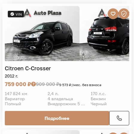
VIN
Citroen
C-Crosser
2012 г.
759 000 ₽
909 000 ₽
9 573 ₽/мес. без взноса
147 824 км
2,4 л.
170 л.с.
Вариатор
4 владельца
Бензин
Полный
Внедорожник 5 дв.
Черный
Подробнее