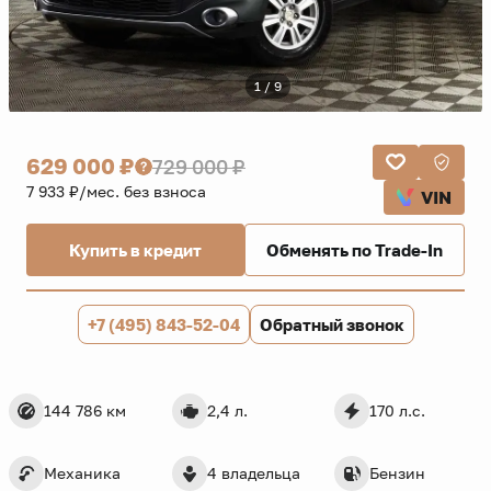
1 / 9
629 000 ₽
729 000 ₽
7 933 ₽/мес. без взноса
VIN
Купить в кредит
Обменять по Trade-In
+7 (495) 843-52-04
Обратный звонок
144 786 км
2,4 л.
170 л.с.
Механика
4 владельца
Бензин