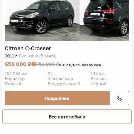
Citroen
C-Crosser
2011 г.
Exclusive (5 seats)
659 000 ₽
759 000 ₽
8 312 ₽/мес. без взноса
152 054 км
2 л.
147 л.с.
Вариатор
4 владельца
Бензин
Полный
Внедорожник 5 дв.
Черный
Подробнее
Все автомобили