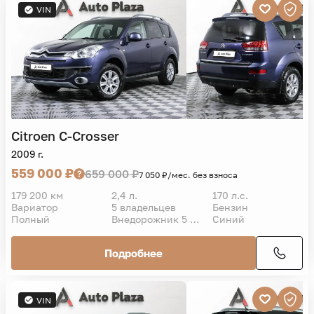
VIN
Citroen
C-Crosser
2009 г.
559 000 ₽
659 000 ₽
7 050 ₽/мес. без взноса
179 200 км
2,4 л.
170 л.с.
Вариатор
5 владельцев
Бензин
Полный
Внедорожник 5 дв.
Синий
Подробнее
VIN