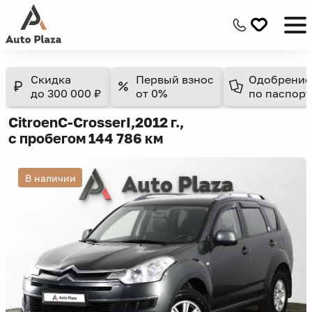
Скидка
Первый взнос
Одобрение
до 300 000 ₽
от 0%
по паспорт
Citroen
C-Crosser
I,
2012 г.,
с пробегом 144 786 км
В наличии