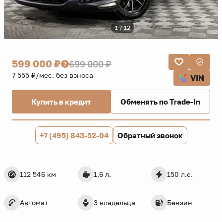
1 / 12
599 000 ₽
699 000 ₽
7 555 ₽/мес. без взноса
VIN
Купить в кредит
Обменять по Trade-In
+7 (495) 843-52-04
Обратный звонок
112 546 км
1,6 л.
150 л.с.
Автомат
3 владельца
Бензин