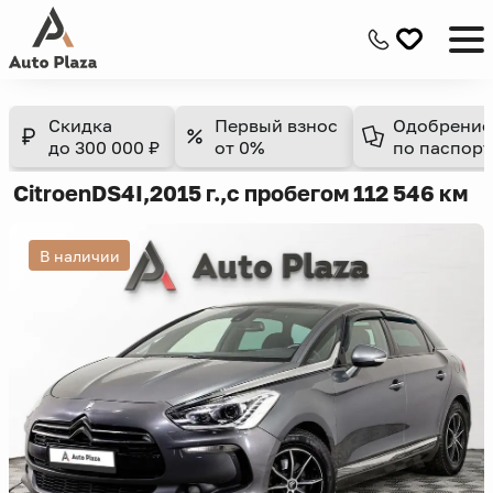
Скидка
Первый взнос
Одобрение
до 300 000 ₽
от 0%
по паспорт
Citroen
DS4
I,
2015 г.,
с пробегом 112 546 км
В наличии