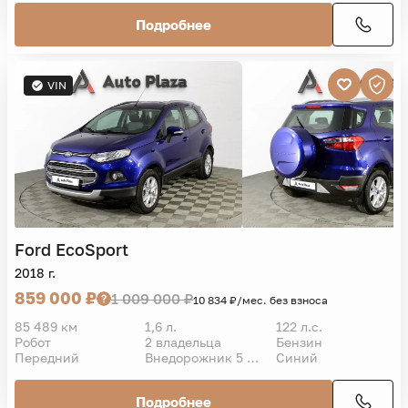
Подробнее
VIN
Ford
EcoSport
2018 г.
859 000 ₽
1 009 000 ₽
10 834 ₽/мес. без взноса
85 489 км
1,6 л.
122 л.с.
Робот
2 владельца
Бензин
Передний
Внедорожник 5 дв.
Синий
Подробнее