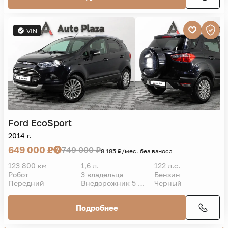
VIN
Ford
EcoSport
2014 г.
649 000 ₽
749 000 ₽
8 185 ₽/мес. без взноса
123 800 км
1,6 л.
122 л.с.
Робот
3 владельца
Бензин
Передний
Внедорожник 5 дв.
Черный
Подробнее