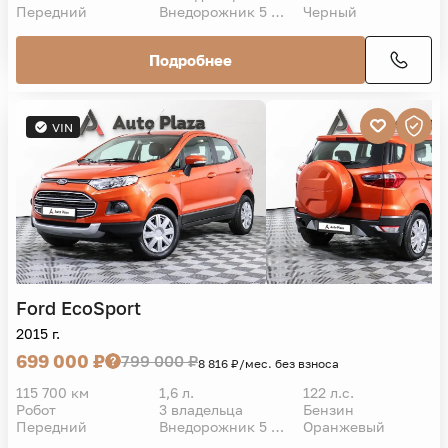
Передний
Внедорожник 5 дв.
Черный
Подробнее
VIN
Ford
EcoSport
2015 г.
699 000 ₽
799 000 ₽
8 816 ₽/мес. без взноса
115 700 км
1,6 л.
122 л.с.
Робот
3 владельца
Бензин
Передний
Внедорожник 5 дв.
Оранжевый