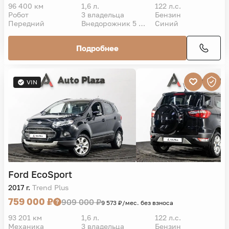
96 400 км
1,6 л.
122 л.с.
Робот
3 владельца
Бензин
Передний
Внедорожник 5 дв.
Синий
Подробнее
VIN
Ford
EcoSport
2017 г.
Trend Plus
759 000 ₽
909 000 ₽
9 573 ₽/мес. без взноса
93 201 км
1,6 л.
122 л.с.
Механика
3 владельца
Бензин