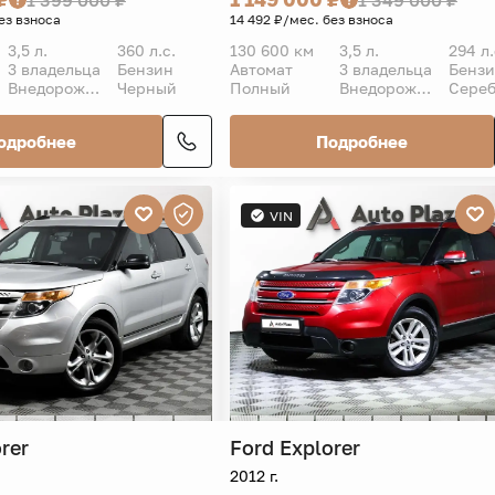
ез взноса
14 492 ₽/мес. без взноса
3,5 л.
360 л.с.
130 600 км
3,5 л.
294 л.
3 владельца
Бензин
Автомат
3 владельца
Бенз
Внедорожник 5 дв.
Черный
Полный
Внедорожник 5 дв.
одробнее
Подробнее
VIN
rer
Ford
Explorer
2012 г.