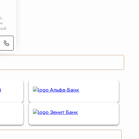
с.
ин
ный