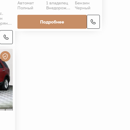
Автомат
1 владелец
Бензин
Полный
Внедорожник 5 дв.
Черный
с.
ин
Подробнее
Серебряный