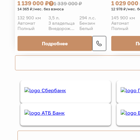
1 139 000 ₽
1 029 000
1 339 000 ₽
14 365 ₽/мес. без взноса
12 978 ₽/мес. б
132 900 км
3,5 л.
294 л.с.
145 900 км
Автомат
3 владельца
Бензин
Автомат
Полный
Внедорожник 5 дв.
Белый
Полный
Подробнее
П