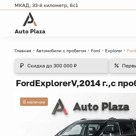
МКАД, 33-й километр, 6с1
Главная
Автомобили с пробегом
Ford
Explorer
Ford
Скидка
до 300 000 ₽
Перв
Ford
Explorer
V,
2014 г.,
с про
В наличии