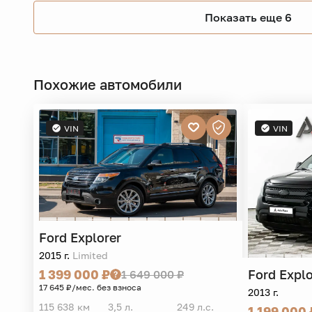
Показать еще 6
Похожие автомобили
VIN
VIN
Ford
Explorer
2015 г.
Limited
Ford
Explo
1 399 000 ₽
1 649 000 ₽
17 645 ₽/мес. без взноса
2013 г.
115 638 км
3,5 л.
249 л.с.
1 199 000 