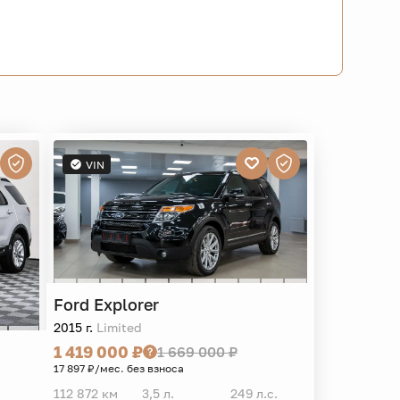
VIN
Ford
Explorer
2015 г.
Limited
1 419 000 ₽
1 669 000 ₽
17 897 ₽/мес. без взноса
112 872 км
3,5 л.
249 л.с.