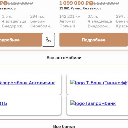
 ₽
1 099 000 ₽
1 229 000 ₽
1 299 000 ₽
ез взноса
13 861 ₽/мес. без взноса
3,5 л.
294 л.с.
142 201 км
3,5 л.
294 л.
4 владельца
Бензин
Автомат
4 владельца
Бенз
Внедорожник 5 дв.
Серебряный
Полный
Внедорожник 5 дв.
Крас
одробнее
Подробнее
Все автомобили
Все банки