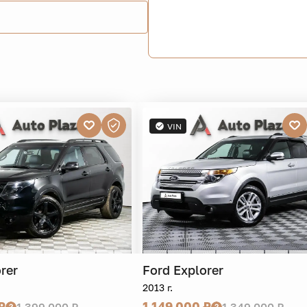
VIN
rer
Ford
Explorer
2013 г.
₽
1 149 000 ₽
1 399 000 ₽
1 349 000 ₽