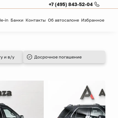
+7 (495) 843-52-04
de-in
Банки
Контакты
Об автосалоне
Избранное
у и в/у
Досрочное
погашение