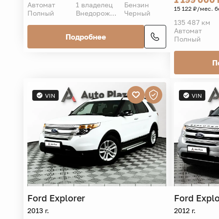
Автомат
1 владелец
Бензин
15 122 ₽/мес. б
Полный
Внедорожник 5 дв.
Черный
135 487 км
Автомат
Подробнее
Полный
П
VIN
VIN
Ford
Explorer
Ford
Explo
2013 г.
2012 г.