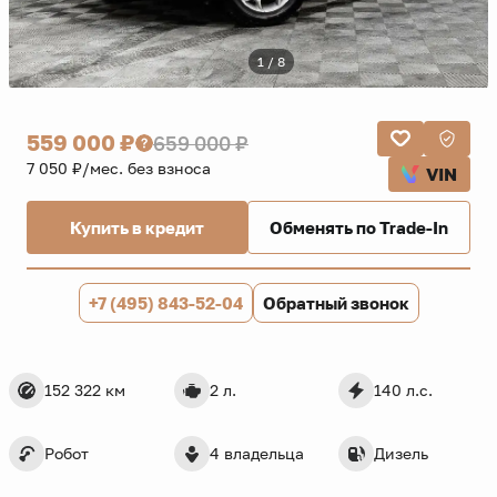
1 / 8
559 000 ₽
659 000 ₽
7 050 ₽/мес. без взноса
VIN
Купить в кредит
Обменять по Trade-In
+7 (495) 843-52-04
Обратный звонок
152 322 км
2 л.
140 л.с.
Робот
4 владельца
Дизель