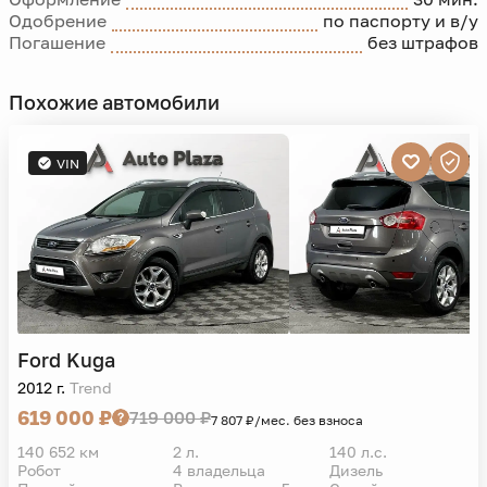
Одобрение
по паспорту и в/у
Погашение
без штрафов
Похожие автомобили
VIN
Ford
Kuga
2012 г.
Trend
619 000 ₽
719 000 ₽
7 807 ₽/мес. без взноса
140 652 км
2 л.
140 л.с.
Робот
4 владельца
Дизель