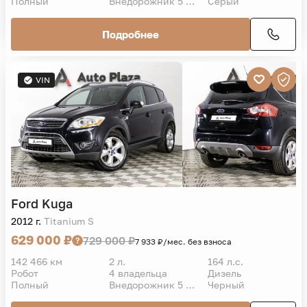
Полный
Внедорожник 5 дв.
Серый
Подробнее
VIN
Ford
Kuga
2012 г.
Titanium S
629 000 ₽
729 000 ₽
7 933 ₽/мес. без взноса
142 466 км
2 л.
164 л.с.
Робот
4 владельца
Дизель
Полный
Внедорожник 5 дв.
Черный