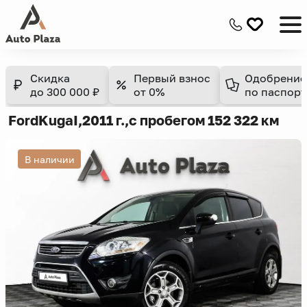
Скидка
Первый взнос
Одобрение
до 300 000 ₽
от 0%
по паспорт
Ford
Kuga
I,
2011 г.,
с пробегом 152 322 км
В наличии