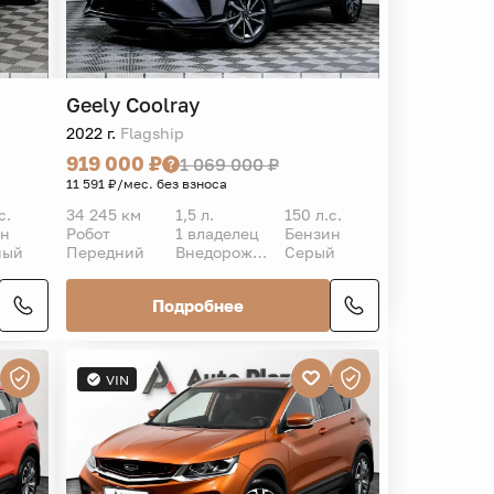
Geely
Coolray
2022 г.
Flagship
919 000 ₽
1 069 000 ₽
11 591 ₽/мес. без взноса
с.
34 245 км
1,5 л.
150 л.с.
ин
Робот
1 владелец
Бензин
ный
Передний
Внедорожник 5 дв.
Серый
Подробнее
VIN