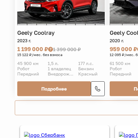
Geely
Coolray
Geely
Coo
2023 г.
2020 г.
1 199 000 ₽
959 000 ₽
1 399 000 ₽
15 122 ₽/мес. без взноса
12 095 ₽/мес. 
45 900 км
1,5 л.
177 л.с.
61 500 км
Робот
1 владелец
Бензин
Робот
Передний
Внедорожник 5 дв.
Красный
Передний
Подробнее
П