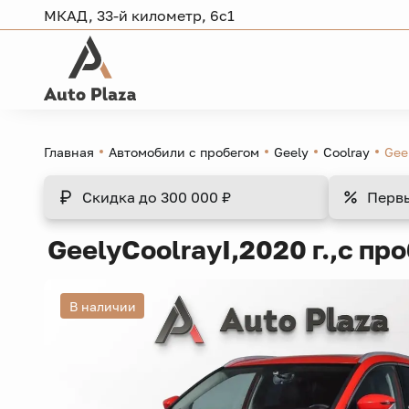
МКАД, 33-й километр, 6с1
Главная
Автомобили с пробегом
Geely
Coolray
Gee
Скидка
до 300 000 ₽
Перв
Geely
Coolray
I,
2020 г.,
с про
В наличии