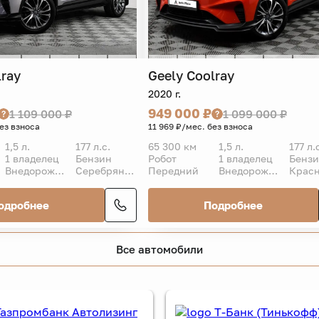
lray
Geely
Coolray
2020 г.
949 000 ₽
1 109 000 ₽
1 099 000 ₽
без взноса
11 969 ₽/мес. без взноса
1,5 л.
177 л.с.
65 300 км
1,5 л.
177 л.
1 владелец
Бензин
Робот
1 владелец
Бенз
Внедорожник 5 дв.
Серебряный
Передний
Внедорожник 5 дв.
Крас
одробнее
Подробнее
Все автомобили