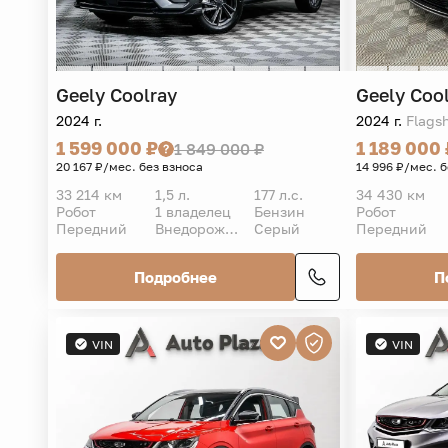
Geely
Coolray
Geely
Coo
2024 г.
2024 г.
Flags
1 599 000 ₽
1 189 000 
1 849 000 ₽
20 167 ₽/мес. без взноса
14 996 ₽/мес. 
33 214 км
1,5 л.
177 л.с.
34 430 км
Робот
1 владелец
Бензин
Робот
Передний
Внедорожник 5 дв.
Серый
Передний
Подробнее
П
VIN
VIN