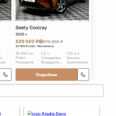
Geely
Coolray
2020 г.
829 000 ₽
979 000 ₽
10 456 ₽/мес. без взноса
с.
66 500 км
1,5 л.
150 л.с.
ин
Робот
1 владелец
Бензин
ный
Передний
Внедорожник 5 дв.
Оранжевый
Подробнее