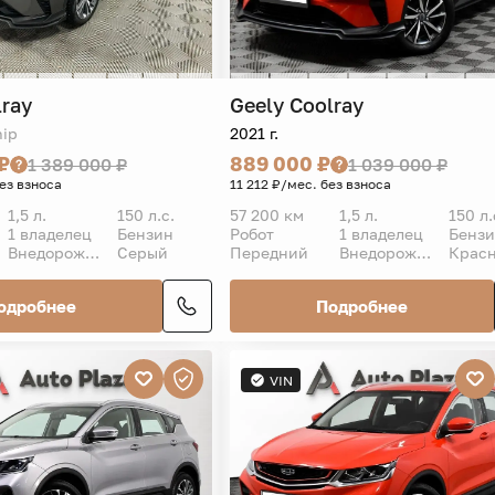
lray
Geely
Coolray
hip
2021 г.
₽
889 000 ₽
1 389 000 ₽
1 039 000 ₽
без взноса
11 212 ₽/мес. без взноса
1,5 л.
150 л.с.
57 200 км
1,5 л.
150 л.
1 владелец
Бензин
Робот
1 владелец
Бенз
Внедорожник 5 дв.
Серый
Передний
Внедорожник 5 дв.
Крас
одробнее
Подробнее
VIN