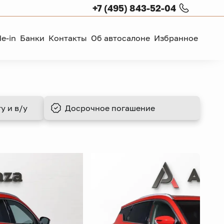
+7 (495) 843-52-04
de-in
Банки
Контакты
Об автосалоне
Избранное
у и в/у
Досрочное
погашение