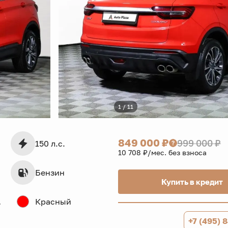
1 / 11
849 000 ₽
999 000 ₽
150 л.с.
10 708 ₽/мес. без взноса
Бензин
Купить в кредит
дв.
Красный
+7 (495) 