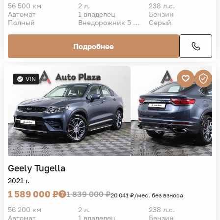
56 500 км
2 л.
238 л.с.
Автомат
1 владелец
Бензин
Полный
Внедорожник 5 дв.
Серый
Подробнее
VIN
Geely
Tugella
2021 г.
1 589 000 ₽
1 839 000 ₽
20 041 ₽/мес. без взноса
56 200 км
2 л.
238 л.с.
Автомат
1 владелец
Бензин