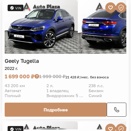
VIN
Geely
Tugella
2022 г.
1 699 000 ₽
1 999 000 ₽
21 428 ₽/мес. без взноса
43 200 км
2 л.
238 л.с.
Автомат
1 владелец
Бензин
Полный
Внедорожник 5 дв.
Синий
Подробнее
VIN