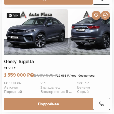
VIN
Geely
Tugella
2020 г.
1 559 000 ₽
1 809 000 ₽
19 663 ₽/мес. без взноса
68 900 км
2 л.
238 л.с.
Автомат
1 владелец
Бензин
Передний
Внедорожник 5 дв.
Серый
Подробнее