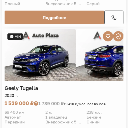
Полный
Внедорожник 5 дв.
Серый
Подробнее
VIN
Geely
Tugella
2020 г.
1 539 000 ₽
1 789 000 ₽
19 410 ₽/мес. без взноса
69 400 км
2 л.
238 л.с.
Автомат
1 владелец
Бензин
Передний
Внедорожник 5 дв.
Синий