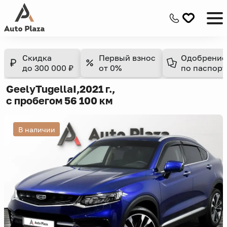
Скидка
Первый взнос
Одобрение
до 300 000 ₽
от 0%
по паспорт
Geely
Tugella
I,
2021 г.,
с пробегом 56 100 км
В наличии