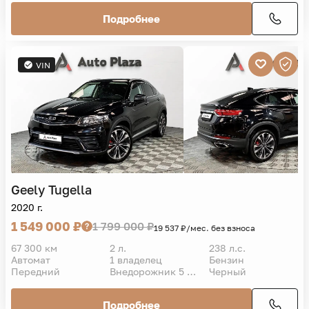
Подробнее
VIN
Geely
Tugella
2020 г.
1 549 000 ₽
1 799 000 ₽
19 537 ₽/мес. без взноса
67 300 км
2 л.
238 л.с.
Автомат
1 владелец
Бензин
Передний
Внедорожник 5 дв.
Черный
Подробнее