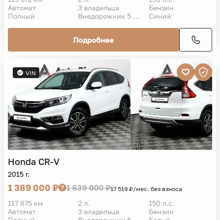
Автомат
3 владельца
Бензин
Полный
Внедорожник 5 дв.
Синий
Подробнее
VIN
Honda
CR-V
2015 г.
1 389 000 ₽
1 639 000 ₽
17 519 ₽/мес. без взноса
117 875 км
2 л.
150 л.с.
Автомат
3 владельца
Бензин
Полный
Внедорожник 5 дв.
Белый