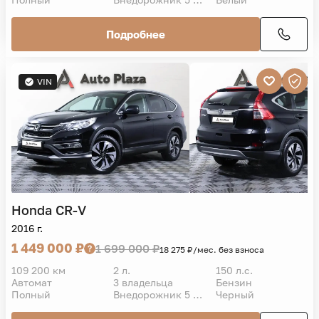
Подробнее
VIN
Honda
CR-V
2016 г.
1 449 000 ₽
1 699 000 ₽
18 275 ₽/мес. без взноса
109 200 км
2 л.
150 л.с.
Автомат
3 владельца
Бензин
Полный
Внедорожник 5 дв.
Черный