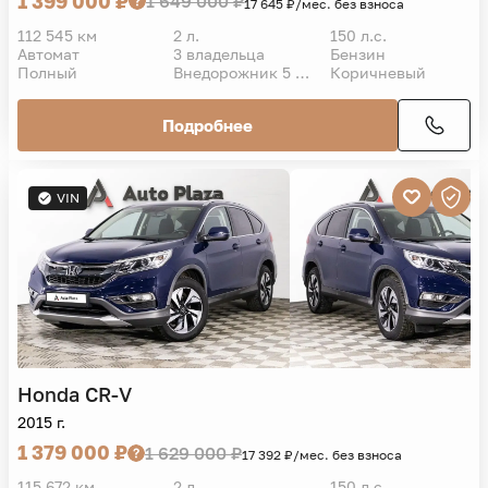
1 399 000 ₽
1 649 000 ₽
17 645 ₽/мес. без взноса
112 545 км
2 л.
150 л.с.
Автомат
3 владельца
Бензин
Полный
Внедорожник 5 дв.
Коричневый
Подробнее
VIN
Honda
CR-V
2015 г.
1 379 000 ₽
1 629 000 ₽
17 392 ₽/мес. без взноса
115 672 км
2 л.
150 л.с.