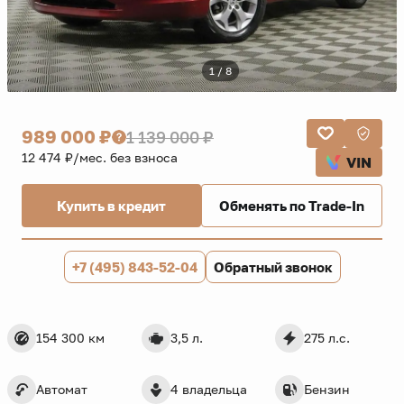
1 / 8
989 000 ₽
1 139 000 ₽
12 474 ₽/мес. без взноса
VIN
Купить в кредит
Обменять по Trade-In
+7 (495) 843-52-04
Обратный звонок
154 300 км
3,5 л.
275 л.с.
Автомат
4 владельца
Бензин