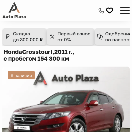
Скидка
Первый взнос
Одобрение
до 300 000 ₽
от 0%
по паспорт
Honda
Crosstour
I,
2011 г.,
с пробегом 154 300 км
В наличии