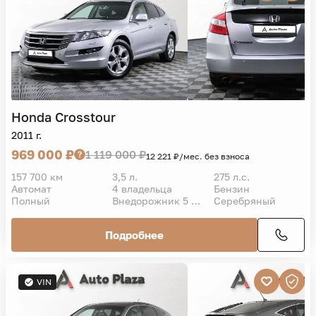
Honda
Crosstour
2011 г.
969 000 ₽
1 119 000 ₽
12 221 ₽/мес. без взноса
157 700 км
3,5 л.
275 л.с.
Автомат
4 владельца
Бензин
Полный
Внедорожник 5 дв.
Серебряный
Подробнее
VIN