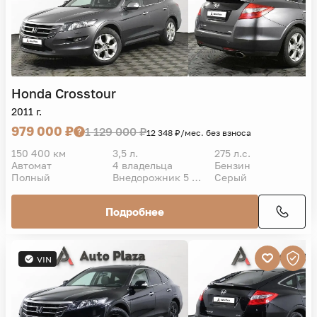
Honda
Crosstour
2011 г.
979 000 ₽
1 129 000 ₽
12 348 ₽/мес. без взноса
150 400 км
3,5 л.
275 л.с.
Автомат
4 владельца
Бензин
Полный
Внедорожник 5 дв.
Серый
Подробнее
VIN