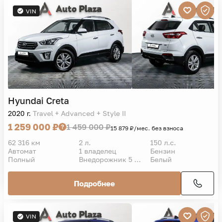
VIN
Hyundai
Creta
2020 г.
Travel + Advanced + Style II
1 259 000 ₽
1 459 000 ₽
15 879 ₽/мес. без взноса
62 316 км
2 л.
150 л.с.
Автомат
1 владелец
Бензин
Полный
Внедорожник 5 дв.
Белый
Подробнее
VIN