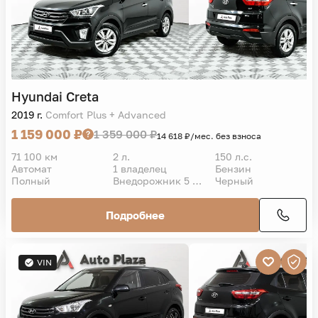
Hyundai
Creta
2019 г.
Comfort Plus + Advanced
1 159 000 ₽
1 359 000 ₽
14 618 ₽/мес. без взноса
71 100 км
2 л.
150 л.с.
Автомат
1 владелец
Бензин
Полный
Внедорожник 5 дв.
Черный
Подробнее
VIN