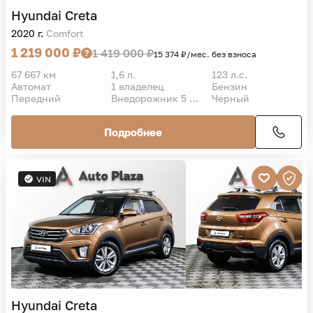
Hyundai
Creta
2020 г.
Comfort
1 219 000 ₽
1 419 000 ₽
15 374 ₽/мес. без взноса
67 667 км
1,6 л.
123 л.с.
Автомат
1 владелец
Бензин
Передний
Внедорожник 5 дв.
Черный
Подробнее
VIN
Hyundai
Creta