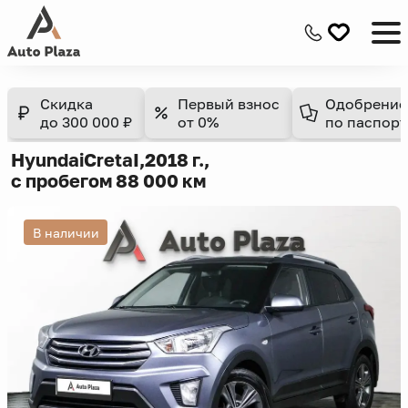
Скидка
Первый взнос
Одобрение
до 300 000 ₽
от 0%
по паспорт
Hyundai
Creta
I,
2018 г.,
с пробегом 88 000 км
В наличии