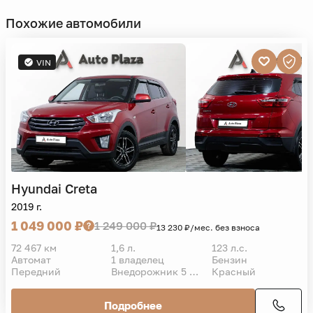
Похожие автомобили
VIN
Hyundai
Creta
2019 г.
1 049 000 ₽
1 249 000 ₽
13 230 ₽/мес. без взноса
72 467 км
1,6 л.
123 л.с.
Автомат
1 владелец
Бензин
Передний
Внедорожник 5 дв.
Красный
Подробнее