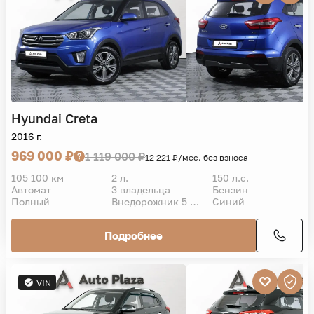
Hyundai
Creta
2016 г.
969 000 ₽
1 119 000 ₽
12 221 ₽/мес. без взноса
105 100 км
2 л.
150 л.с.
Автомат
3 владельца
Бензин
Полный
Внедорожник 5 дв.
Синий
Подробнее
VIN