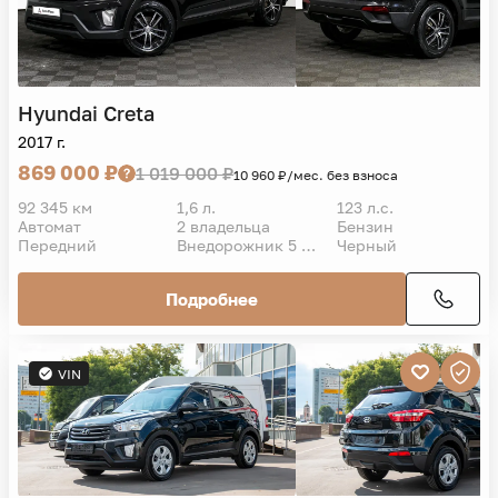
Hyundai
Creta
2017 г.
869 000 ₽
1 019 000 ₽
10 960 ₽/мес. без взноса
92 345 км
1,6 л.
123 л.с.
Автомат
2 владельца
Бензин
Передний
Внедорожник 5 дв.
Черный
Подробнее
VIN