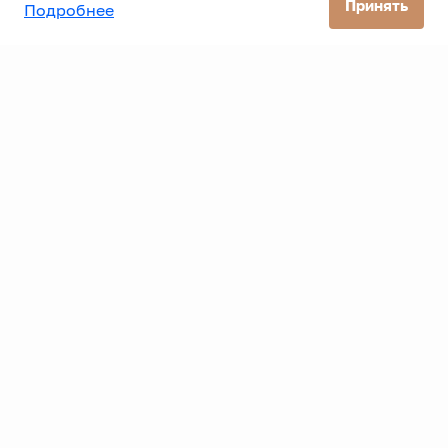
Принять
Подробнее
Все автомобили
Все банки