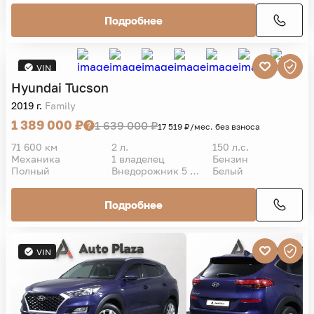
Подробнее
VIN
Hyundai
Tucson
2019 г.
Family
1 389 000 ₽
1 639 000 ₽
17 519 ₽/мес. без взноса
71 600 км
2 л.
150 л.с.
Механика
1 владелец
Бензин
Полный
Внедорожник 5 дв.
Белый
Подробнее