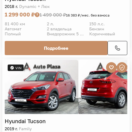
2018 г.
Dynamic + Люк
1 299 000 ₽
1 499 000 ₽
16 383 ₽/мес. без взноса
81 400 км
2 л.
150 л.с.
Автомат
2 владельца
Бензин
Полный
Внедорожник 5 дв.
Коричневый
Подробнее
VIN
Hyundai
Tucson
2019 г.
Family