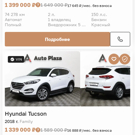
1 399 000 ₽
1 649 000 ₽
17 645 ₽/мес. без взноса
74 278 км
2 л.
150 л.с.
Автомат
1 владелец
Бензин
Полный
Внедорожник 5 дв.
Красный
Подробнее
VIN
Hyundai
Tucson
2018 г.
Family
1 339 000 ₽
1 589 000 ₽
16 888 ₽/мес. без взноса