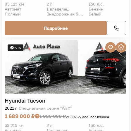
83 125 км
2 л.
150 л.с.
Автомат
1 владелец
Бензин
Полный
Внедорожник 5 дв.
Белый
Подробнее
VIN
Hyundai
Tucson
2021 г.
Специальная серия "WaY"
1 689 000 ₽
1 989 000 ₽
21 302 ₽/мес. без взноса
53 215 км
2 л.
150 л.с.
Автомат
1 владелец
Бензин