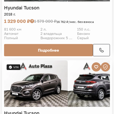
Hyundai
Tucson
2018 г.
1 329 000 ₽
1 579 000 ₽
16 762 ₽/мес. без взноса
81 600 км
2 л.
150 л.с.
Автомат
2 владельца
Бензин
Полный
Внедорожник 5 дв.
Серый
Подробнее
VIN
Hyundai
Tucson