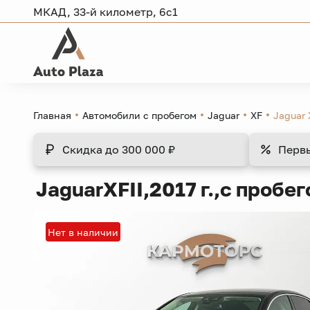
МКАД, 33-й километр, 6с1
Главная
Автомобили с пробегом
Jaguar
XF
Jaguar 
Скидка
до 300 000 ₽
Перв
Jaguar
XF
II,
2017 г.,
с пробег
Нет в наличии