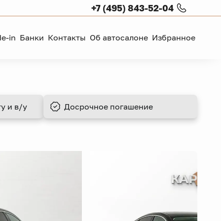
+7 (495) 843-52-04
de-in
Банки
Контакты
Об автосалоне
Избранное
у и в/у
Досрочное
погашение