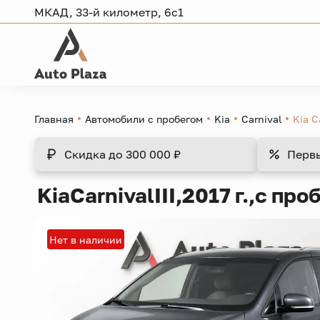
МКАД, 33-й километр, 6с1
Главная
Автомобили с пробегом
Kia
Carnival
Kia C
Скидка
до 300 000 ₽
Перв
Kia
Carnival
III,
2017 г.,
с про
Нет в наличии