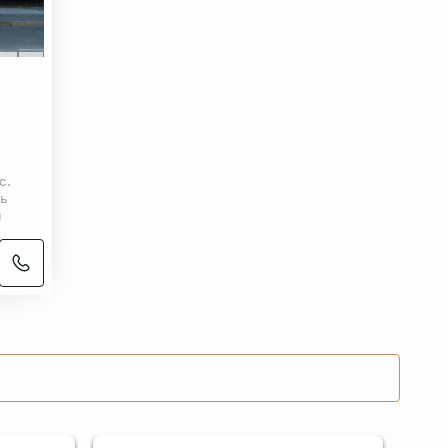
с.
ь
й