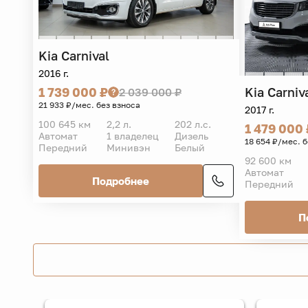
Kia
Carnival
2016 г.
Kia
Carniv
1 739 000 ₽
2 039 000 ₽
21 933 ₽/мес. без взноса
2017 г.
100 645 км
2,2 л.
202 л.с.
1 479 000 
Автомат
1 владелец
Дизель
18 654 ₽/мес. 
Передний
Минивэн
Белый
92 600 км
Автомат
Подробнее
Передний
П