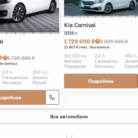
Kia
Carnival
2016 г.
al
1 729 000 ₽
2 029 000 ₽
21 807 ₽/мес. без взноса
101 012 км
2,2 л.
202 л.
₽
1 729 000 ₽
Автомат
1 владелец
Дизел
без взноса
Передний
Минивэн
Белы
2,2 л.
202 л.с.
3 владельца
Дизель
Подробнее
Минивэн
Белый
одробнее
Все автомобили